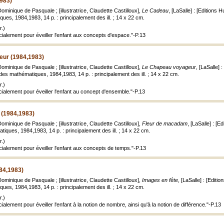
983)
minique de Pasquale ; [illustratrice, Claudette Castilloux],
Le Cadeau
, [LaSalle] : [Editions 
es, 1984,1983, 14 p. : principalement des ill. ; 14 x 22 cm.
.)
cialement pour éveiller l'enfant aux concepts d'espace."-P.13
ur (1984,1983)
minique de Pasquale ; [illustratrice, Claudette Castilloux],
Le Chapeau voyageur
, [LaSalle] 
es mathématiques, 1984,1983, 14 p. : principalement des ill. ; 14 x 22 cm.
.)
cialement pour éveiller l'enfant au concept d'ensemble."-P.13
(1984,1983)
minique de Pasquale ; [illustratrice, Claudette Castilloux],
Fleur de macadam
, [LaSalle] : [
ques, 1984,1983, 14 p. : principalement des ill. ; 14 x 22 cm.
.)
cialement pour éveiller l'enfant aux concepts de temps."-P.13
84,1983)
minique de Pasquale ; [illustratrice, Claudette Castilloux],
Images en fête
, [LaSalle] : [Edit
es, 1984,1983, 14 p. : principalement des ill. ; 14 x 22 cm.
.)
ialement pour éveiller l'enfant à la notion de nombre, ainsi qu'à la notion de différence."-P.13