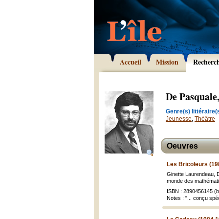
Accueil
Mission
Recherc
De Pasquale
Genre(s) littéraire(s
Jeunesse
,
Théâtre
Oeuvres
Les Bricoleurs (19
Ginette Laurendeau, Do
monde des mathématiqu
ISBN : 2890456145 (br
Notes : "... conçu spé