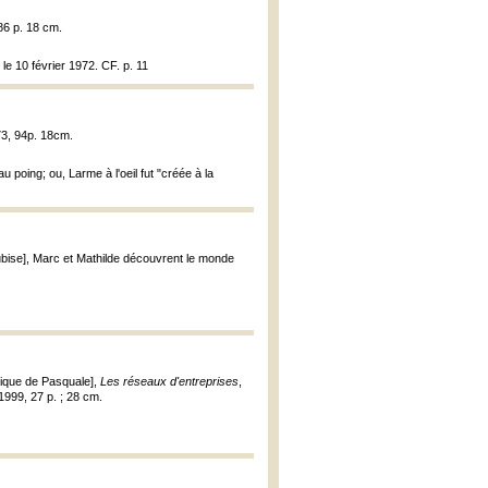
86 p. 18 cm.
le 10 février 1972. CF. p. 11
73, 94p. 18cm.
u poing; ou, Larme à l'oeil fut "créée à la
rtubise], Marc et Mathilde découvrent le monde
nique de Pasquale],
Les réseaux d'entreprises
,
1999, 27 p. ; 28 cm.