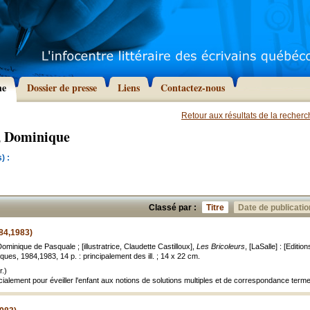
he
Dossier de presse
Liens
Contactez-nous
Retour aux résultats de la recher
, Dominique
) :
Classé par :
Titre
Date de publicatio
84,1983)
minique de Pasquale ; [illustratrice, Claudette Castilloux],
Les Bricoleurs
, [LaSalle] : [Editi
es, 1984,1983, 14 p. : principalement des ill. ; 14 x 22 cm.
.)
cialement pour éveiller l'enfant aux notions de solutions multiples et de correspondance term