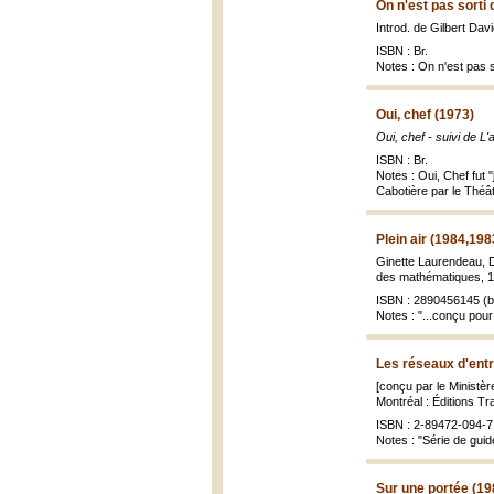
On n'est pas sorti 
Introd. de Gilbert Dav
ISBN : Br.
Notes : On n'est pas s
Oui, chef (1973)
Oui, chef - suivi de L'
ISBN : Br.
Notes : Oui, Chef fut "
Cabotière par le Théâtr
Plein air (1984,198
Ginette Laurendeau, Do
des mathématiques, 198
ISBN : 2890456145 (br
Notes : "...conçu pour
Les réseaux d'entr
[conçu par le Ministè
Montréal : Éditions Tr
ISBN : 2-89472-094-7 
Notes : "Série de guide
Sur une portée (19