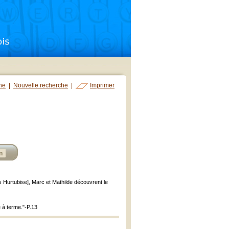
che
|
Nouvelle recherche
|
Imprimer
n
ons Hurtubise], Marc et Mathilde découvrent le
e à terme."-P.13