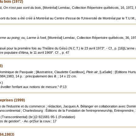
du bois (1972)
id,
On n'est pas sorti du bois
, [Montréal] Leméac, Collection Répertoire québécois, 16, 1972, 
orti du bois a été créé à Montréal au Centre d'essai de l'Université de Montréal par le T.U.M., 
arme au poing; ou, Larme à l'oeil
, [Montréal] Leméac, Collection Répertoire québécois, 36, 19
joué pour la première fois au Théâtre du Gésù (N.C.T.) le 23 avril 1973". - Cf., p. [16]|L'arme a
e populaire d'Alma, le 11 avril 1969". Cf ., p. 47
3)
minique de Pasquale ; [illustratrice, Claudette Castilloux],
Plein air
, [LaSalle] : [Editions Hu
4,1983, 14 p. : principalement des ill. ; 14 x 22 cm.
.)
 éveiller l'enfant aux notions de mesure."-P.13
eprises (1999)
re de l'industrie et du commerce ; rédaction, Jacques A. Bélanger en collaboration avec Domi
anscontinental ; Charlesbourg : Éditions de la Fondation de l'entrepreneurship, Entreprendre, 
(Transcontinental) (br.)|2-921681-95-1 (Fondation)
s de gestion". - Av.-pr|Sur la couv.: 17
84,1983)