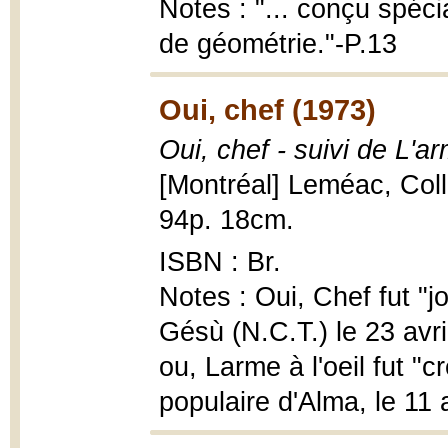
Notes : "... conçu spéci
de géométrie."-P.13
Oui, chef (1973)
Oui, chef - suivi de L'a
[Montréal] Leméac, Coll
94p. 18cm.
ISBN : Br.
Notes : Oui, Chef fut "j
Gésù (N.C.T.) le 23 avri
ou, Larme à l'oeil fut "
populaire d'Alma, le 11 a