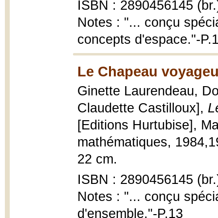
ISBN : 2890456145 (br.
Notes : "... conçu spéci
concepts d'espace."-P.
Le Chapeau voyageur
Ginette Laurendeau, Dom
Claudette Castilloux],
L
[Editions Hurtubise], M
mathématiques, 1984,1983
22 cm.
ISBN : 2890456145 (br.
Notes : "... conçu spéci
d'ensemble."-P.13