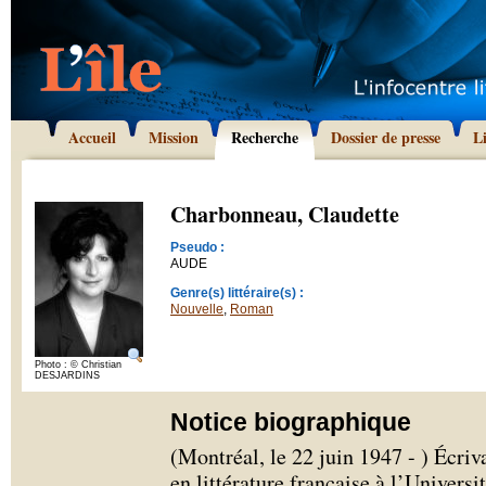
Accueil
Mission
Recherche
Dossier de presse
L
Charbonneau, Claudette
Pseudo :
AUDE
Genre(s) littéraire(s) :
Nouvelle
,
Roman
Photo : © Christian
DESJARDINS
Notice biographique
(Montréal, le 22 juin 1947 - ) Écri
en littérature française à l’Universi