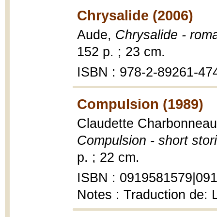
Chrysalide (2006)
Aude,
Chrysalide - rom
152 p. ; 23 cm.
ISBN : 978-2-89261-474
Compulsion (1989)
Claudette Charbonneau-T
Compulsion - short stor
p. ; 22 cm.
ISBN : 0919581579|091
Notes : Traduction de: 