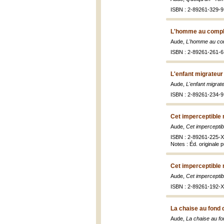
ISBN : 2-89261-329-9 
L'homme au compl
Aude,
L'homme au com
ISBN : 2-89261-261-6 
L'enfant migrateur
Aude,
L'enfant migrat
ISBN : 2-89261-234-9
Cet imperceptible
Aude,
Cet impercepti
ISBN : 2-89261-225-X 
Notes : Éd. originale 
Cet imperceptible
Aude,
Cet impercepti
ISBN : 2-89261-192-X 
La chaise au fond d
Aude,
La chaise au fon