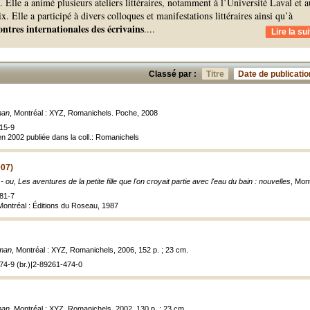
. Elle a animé plusieurs ateliers littéraires, notamment à l’Université Laval et a
x. Elle a participé à divers colloques et manifestations littéraires ainsi qu’à
ntres internationales des écrivains
.
...
Lire la sui
Classé par :
Titre
Date de publicatio
man
, Montréal : XYZ, Romanichels. Poche, 2008
15-9
en 2002 publiée dans la coll.: Romanichels
007)
ou, Les aventures de la petite fille que l'on croyait partie avec l'eau du bain : nouvelles
, Mon
81-7
 Montréal : Éditions du Roseau, 1987
oman
, Montréal : XYZ, Romanichels, 2006, 152 p. ; 23 cm.
74-9 (br.)|2-89261-474-0
man
, Montréal : XYZ, Romanichels, 2002, 130 p. ; 23 cm.