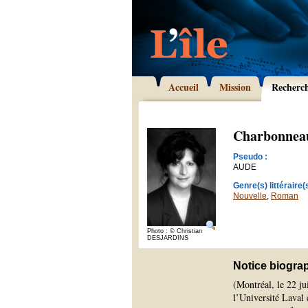
Accueil
Mission
Recherc
Charbonneau
Pseudo :
AUDE
Genre(s) littéraire(s
Nouvelle
,
Roman
Photo : © Christian
DESJARDINS
Notice biogra
(Montréal, le 22 ju
l’Université Laval 