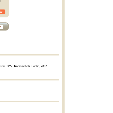
u
te
n
tréal : XYZ, Romanichels. Poche, 2007