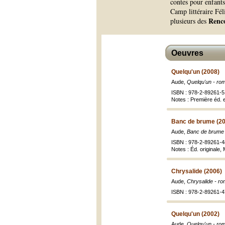
contes pour enfants
Camp littéraire Féli
Renco
plusieurs des
Oeuvres
Quelqu'un (2008)
Aude,
Quelqu'un - ro
ISBN : 978-2-89261-5
Notes : Première éd. 
Banc de brume (2
Aude,
Banc de brume - 
ISBN : 978-2-89261-4
Notes : Éd. originale,
Chrysalide (2006)
Aude,
Chrysalide - r
ISBN : 978-2-89261-4
Quelqu'un (2002)
Aude,
Quelqu'un - ro