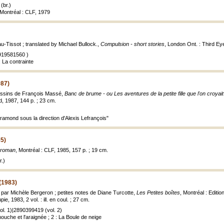
(br.)
 Montréal : CLF, 1979
-Tissot ; translated by Michael Bullock.,
Compulsion - short stories
, London Ont. : Third Ey
919581560 )
 La contrainte
987)
essins de François Massé,
Banc de brume - ou Les aventures de la petite fille que l'on croyait
 1987, 144 p. ; 23 cm.
ramond sous la direction d'Alexis Lefrançois"
5)
 roman
, Montréal : CLF, 1985, 157 p. ; 19 cm.
.)
 (1983)
ré par Michèle Bergeron ; petites notes de Diane Turcotte,
Les Petites boîtes
, Montréal : Editio
ie, 1983, 2 vol. : ill. en coul. ; 27 cm.
l. 1)|2890399419 (vol. 2)
ouche et l'araignée ; 2 : La Boule de neige