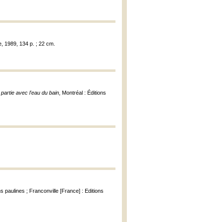
e, 1989, 134 p. ; 22 cm.
 partie avec l'eau du bain
, Montréal : Éditions
ns paulines ; Franconville [France] : Editions