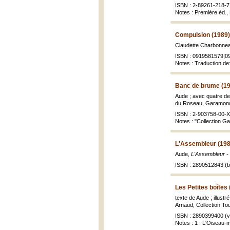
ISBN : 2-89261-218-7 
Notes : Première éd.,
Compulsion (1989)
Claudette Charbonneau
ISBN : 0919581579|0
Notes : Traduction de:
Banc de brume (1
Aude ; avec quatre d
du Roseau, Garamond,
ISBN : 2-903758-00-X
Notes : "Collection Ga
L'Assembleur (198
Aude,
L'Assembleur -
ISBN : 2890512843 (br
Les Petites boîtes
texte de Aude ; illust
Arnaud, Collection Toup
ISBN : 2890399400 (vo
Notes : 1 : L'Oiseau-m