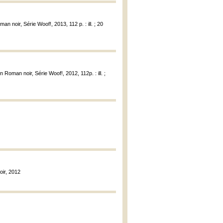
n noir, Série Woof!, 2013, 112 p. : ill. ; 20
 Roman noir, Série Woof!, 2012, 112p. : ill. ;
oir, 2012