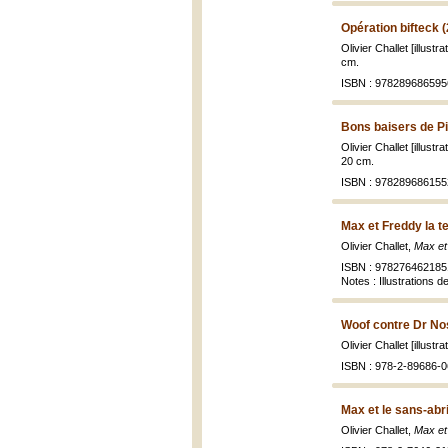
Opération bifteck 
Olivier Challet [illustr
cm.
ISBN : 978289686595
Bons baisers de Pi
Olivier Challet [illustr
20 cm.
ISBN : 978289686155
Max et Freddy la t
Olivier Challet,
Max et
ISBN : 978276462185
Notes : Illustrations 
Woof contre Dr No
Olivier Challet [illustr
ISBN : 978-2-89686-0
Max et le sans-abri
Olivier Challet,
Max et