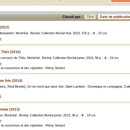
Classé par :
Titre
Date de publicatio
(2023)
liminatoire
, Montréal : Boréal, Collection Boréal Noir, 2023, 376 p. : ill. ; 23 cm.
2
 Théo (2016)
 secours de Théo
, Montréal : Boréal, Collection Boréal junior, 2016, 96 p. : ill. ; 19 cm.
0
de la couverture et des vignettes : Rémy Simard
x fois (2014)
ations, Réal Binette],
On ne mord que deux fois
, Saint-Lambert : Dominique et compagnie, Colle
1
connue (2013)
ue
, Montréal : Boréal, Collection Boréal junior, 2013, 96 p. : ill. ; 19 cm.
7
de la couverture et des vignettes : Rémy Simard