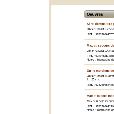
Oeuvres
Série éliminatoire 
Olivier Challet,
Série é
ISBN : 978276462737
Max au secours de
Olivier Challet,
Max au
ISBN : 978276462348
Notes : Illustrations 
On ne mord que deu
Olivier Challet [illustr
ill. ; 20 cm.
ISBN : 978289686475
Max et la belle in
Max et la belle inconn
ISBN : 978276462279
Notes : Illustrations 