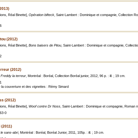
(2013)
ations, Réal Binette],
Opération bifteck
, Saint-Lambert : Dominique et compagnie, Collection Roma
6
tou (2012)
ations, Réal Binette],
Bons baisers de Pitou
, Saint-Lambert : Dominique et compagnie, Collection
2
erreur (2012)
 Freddy la terreur
, Montréal : Boréal, Collection Boréal junior, 2012, 96 p. : ill. ; 19 cm.
1
de la couverture et des vignettes : Rémy Simard
ss (2012)
ations, Réal Binette],
Woof contre Dr Noss
, Saint-Lambert : Dominique et compagnie, Roman n
63-0
 (2011)
 le sans-abri
, Montréal : Boréal, Boréal Junior, 2011, 105p. : ill. ; 19 cm.