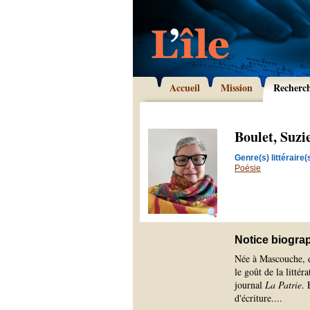
Accueil
Mission
Recherc
Boulet, Suzi
Genre(s) littéraire(s
Poésie
Notice biogra
Née à Mascouche, e
le goût de la littér
journal
La Patrie
. 
d'écriture.
...