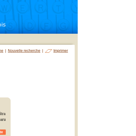
che
|
Nouvelle recherche
|
Imprimer
îtra
paru
te