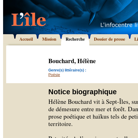
Accueil
Mission
Recherche
Dossier de presse
L
Bouchard, Hélène
Genre(s) littéraire(s) :
Poésie
Notice biographique
Hélène Bouchard vit à Sept-Îles, s
de démesure entre mer et forêt. Dans
prose poétique et haïkus tels de petit
territoire.