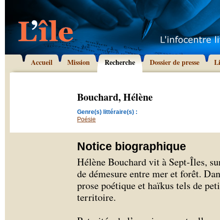
Accueil
Mission
Recherche
Dossier de presse
L
Bouchard, Hélène
Genre(s) littéraire(s) :
Poésie
Notice biographique
Hélène Bouchard vit à Sept-Îles, s
de démesure entre mer et forêt. Dans
prose poétique et haïkus tels de petit
territoire.