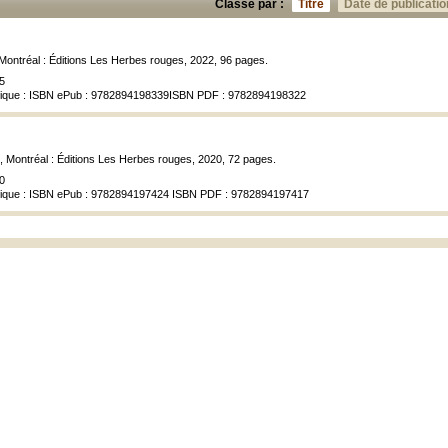
Classé par :
Titre
Date de publicatio
 Montréal : Éditions Les Herbes rouges, 2022, 96 pages.
5
rique : ISBN ePub : 9782894198339ISBN PDF : 9782894198322
, Montréal : Éditions Les Herbes rouges, 2020, 72 pages.
0
rique : ISBN ePub : 9782894197424 ISBN PDF : 9782894197417