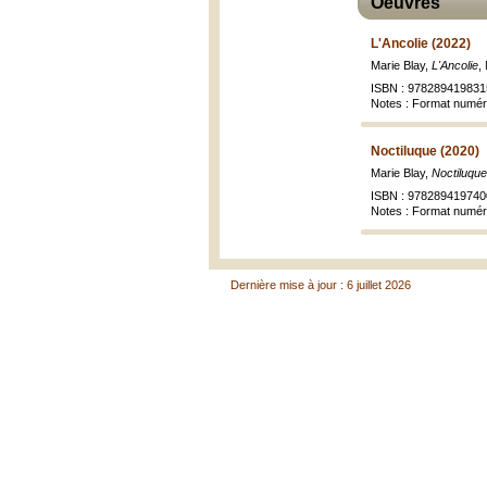
Oeuvres
L'Ancolie (2022)
Marie Blay,
L'Ancolie
,
ISBN : 978289419831
Notes : Format numé
Noctiluque (2020)
Marie Blay,
Noctiluque
ISBN : 978289419740
Notes : Format numé
Dernière mise à jour : 6 juillet 2026