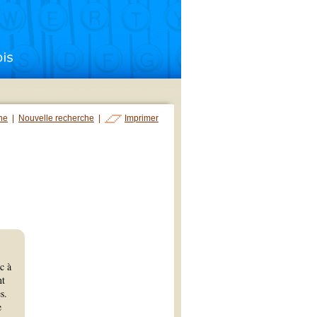
che
|
Nouvelle recherche
|
Imprimer
c à
nt
s.
e