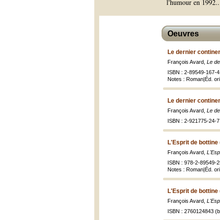
l'humour en 1992.
.
Oeuvres
Le dernier contine
François Avard,
Le de
ISBN : 2-89549-167-4 
Notes : Roman|Éd. ori
Le dernier contine
François Avard,
Le de
ISBN : 2-921775-24-7 
L'Esprit de bottine
François Avard,
L'Esp
ISBN : 978-2-89549-2
Notes : Roman|Éd. orig
L'Esprit de bottine
François Avard,
L'Esp
ISBN : 2760124843 (br