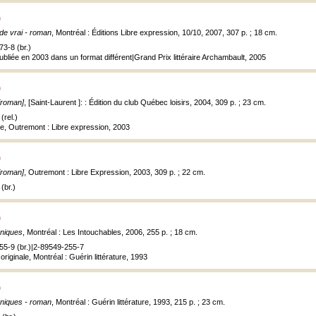
)
de vrai - roman
, Montréal : Éditions Libre expression, 10/10, 2007, 307 p. ; 18 cm.
3-8 (br.)
publiée en 2003 dans un format différent|Grand Prix littéraire Archambault, 2005
)
 [roman]
, [Saint-Laurent ]: : Édition du club Québec loisirs, 2004, 309 p. ; 23 cm.
(rel.)
ale, Outremont : Libre expression, 2003
)
 [roman]
, Outremont : Libre Expression, 2003, 309 p. ; 22 cm.
(br.)
)
niques
, Montréal : Les Intouchables, 2006, 255 p. ; 18 cm.
55-9 (br.)|2-89549-255-7
riginale, Montréal : Guérin littérature, 1993
)
niques - roman
, Montréal : Guérin littérature, 1993, 215 p. ; 23 cm.