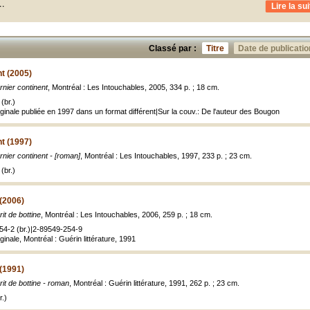
..
Lire la sui
Classé par :
Titre
Date de publicatio
nt (2005)
rnier continent
, Montréal : Les Intouchables, 2005, 334 p. ; 18 cm.
(br.)
ginale publiée en 1997 dans un format différent|Sur la couv.: De l'auteur des Bougon
nt (1997)
rnier continent - [roman]
, Montréal : Les Intouchables, 1997, 233 p. ; 23 cm.
(br.)
 (2006)
rit de bottine
, Montréal : Les Intouchables, 2006, 259 p. ; 18 cm.
54-2 (br.)|2-89549-254-9
inale, Montréal : Guérin littérature, 1991
 (1991)
rit de bottine - roman
, Montréal : Guérin littérature, 1991, 262 p. ; 23 cm.
.)