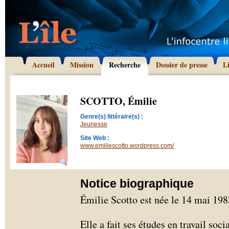
Accueil
Mission
Recherche
Dossier de presse
L
SCOTTO, Émilie
Genre(s) littéraire(s) :
Jeunesse
Site Web :
www.emiliescotto.wordpress.com/
Notice biographique
Émilie Scotto est née le 14 mai 198
Elle a fait ses études en travail soc