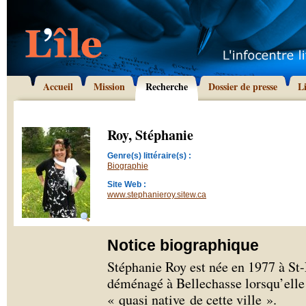
Accueil
Mission
Recherche
Dossier de presse
L
Roy, Stéphanie
Genre(s) littéraire(s) :
Biographie
Site Web :
www.stephanieroy.sitew.ca
Notice biographique
Stéphanie Roy est née en 1977 à S
déménagé à Bellechasse lorsqu’elle a
« quasi native de cette ville ».