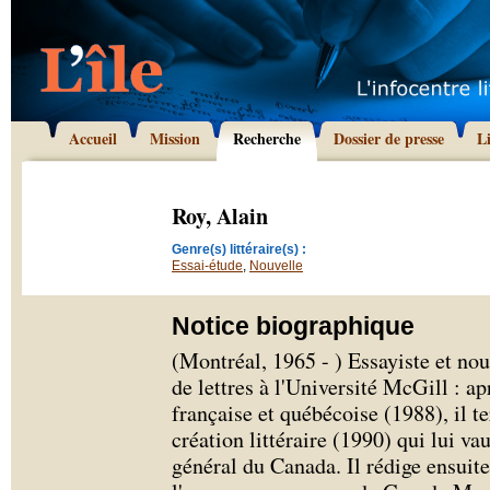
Accueil
Mission
Recherche
Dossier de presse
L
Roy, Alain
Genre(s) littéraire(s) :
Essai-étude
,
Nouvelle
Notice biographique
(Montréal, 1965 - ) Essayiste et nou
de lettres à l'Université McGill : ap
française et québécoise (1988), il 
création littéraire (1990) qui lui v
général du Canada. Il rédige ensuite