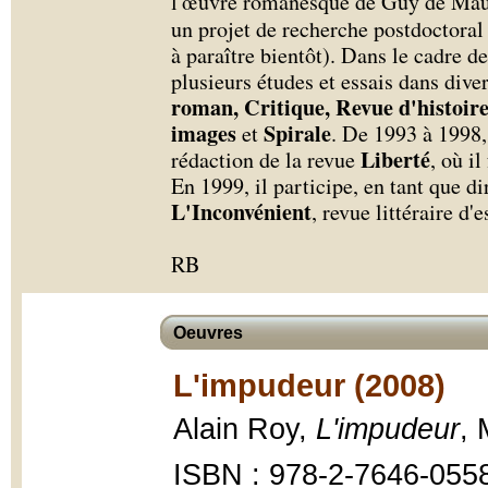
l'œuvre romanesque de Guy de Maup
un projet de recherche postdoctoral
à paraître bientôt). Dans le cadre d
plusieurs études et essais dans dive
roman, Critique, Revue d'histoire 
images
Spirale
et
. De 1993 à 1998,
Liberté
rédaction de la revue
, où i
En 1999, il participe, en tant que di
L'Inconvénient
, revue littéraire d'e
RB
Oeuvres
L'impudeur (2008)
Alain Roy,
L'impudeur
, 
ISBN : 978-2-7646-055