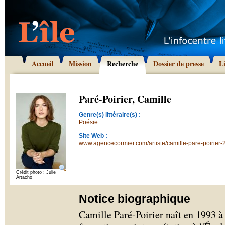
Accueil
Mission
Recherche
Dossier de presse
L
Paré-Poirier, Camille
Genre(s) littéraire(s) :
Poésie
Site Web :
www.agencecormier.com/artiste/camille-pare-poirier-
Crédit photo : Julie
Artacho
Notice biographique
Camille Paré-Poirier naît en 1993 à