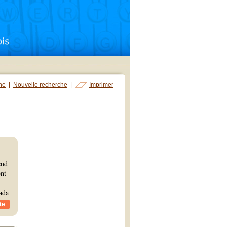
che
|
Nouvelle recherche
|
Imprimer
end
ent
ada
te