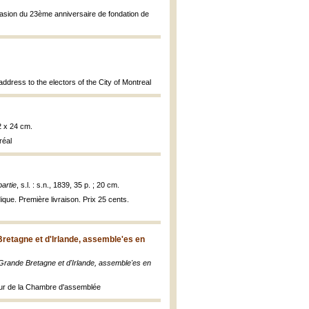
ccasion du 23ème anniversaire de fondation de
ddress to the electors of the City of Montreal
52 x 24 cm.
réal
partie
, s.l. : s.n., 1839, 35 p. ; 20 cm.
ique. Première livraison. Prix 25 cents.
retagne et d'Irlande, assemble'es en
rande Bretagne et d'Irlande, assemble'es en
eur de la Chambre d'assemblée