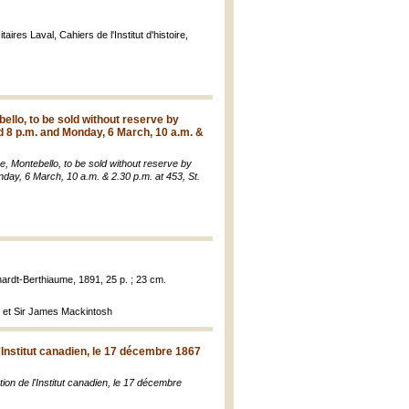
aires Laval, Cahiers de l'Institut d'histoire,
ello, to be sold without reserve by
d 8 p.m. and Monday, 6 March, 10 a.m. &
e, Montebello, to be sold without reserve by
day, 6 March, 10 a.m. & 2.30 p.m. at 453, St.
hardt-Berthiaume, 1891, 25 p. ; 23 cm.
ie et Sir James Mackintosh
'Institut canadien, le 17 décembre 1867
on de l'Institut canadien, le 17 décembre