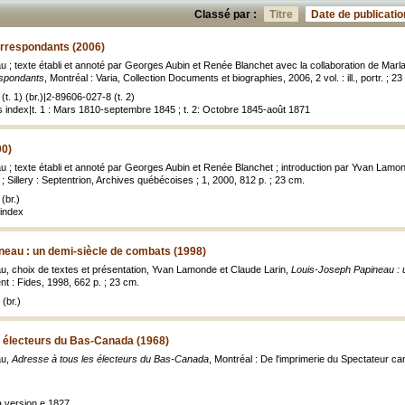
Classé par :
Titre
Date de publicatio
orrespondants (2006)
 ; texte établi et annoté par Georges Aubin et Renée Blanchet avec la collaboration de Marl
espondants
, Montréal : Varia, Collection Documents et biographies, 2006, 2 vol. : ill., portr. ; 2
t. 1) (br.)|2-89606-027-8 (t. 2)
index|t. 1 : Mars 1810-septembre 1845 ; t. 2: Octobre 1845-août 1871
00)
 ; texte établi et annoté par Georges Aubin et Renée Blanchet ; introduction par Yvan Lamo
 Sillery : Septentrion, Archives québécoises ; 1, 2000, 812 p. ; 23 cm.
(br.)
index
neau : un demi-siècle de combats (1998)
, choix de textes et présentation, Yvan Lamonde et Claude Larin,
Louis-Joseph Papineau : u
nt : Fides, 1998, 662 p. ; 23 cm.
(br.)
s électeurs du Bas-Canada (1968)
au,
Adresse à tous les électeurs du Bas-Canada
, Montréal : De l'imprimerie du Spectateur 
a version e 1827