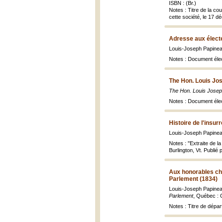
ISBN : (Br.)
Notes : Titre de la co
cette société, le 17 
Adresse aux électe
Louis-Joseph Papine
Notes : Document élect
The Hon. Louis Jos
The Hon. Louis Joseph
Notes : Document élect
Histoire de l'insu
Louis-Joseph Papine
Notes : "Extraite de l
Burlington, Vt. Publié
Aux honorables ch
Parlement (1834)
Louis-Joseph Papine
Parlement
, Québec : 
Notes : Titre de dépa