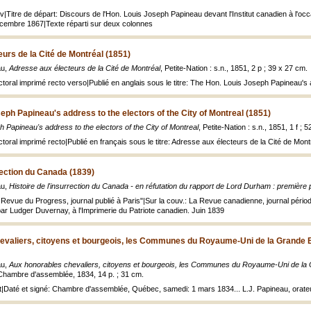
uv|Titre de départ: Discours de l'Hon. Louis Joseph Papineau devant l'Institut canadien à l'o
décembre 1867|Texte réparti sur deux colonnes
urs de la Cité de Montréal (1851)
au,
Adresse aux électeurs de la Cité de Montréal
, Petite-Nation : s.n., 1851, 2 p ; 39 x 27 cm.
oral imprimé recto verso|Publié en anglais sous le titre: The Hon. Louis Joseph Papineau's a
eph Papineau's address to the electors of the City of Montreal (1851)
 Papineau's address to the electors of the City of Montreal
, Petite-Nation : s.n., 1851, 1 f ; 
oral imprimé recto|Publié en français sous le titre: Adresse aux électeurs de la Cité de Mont
rrection du Canada (1839)
au,
Histoire de l'insurrection du Canada - en réfutation du rapport de Lord Durham : première 
a Revue du Progress, journal publié à Paris"|Sur la couv.: La Revue canadienne, journal périod
 par Ludger Duvernay, à l'Imprimerie du Patriote canadien. Juin 1839
evaliers, citoyens et bourgeois, les Communes du Royaume-Uni de la Grande B
au,
Aux honorables chevaliers, citoyens et bourgeois, les Communes du Royaume-Uni de la G
Chambre d'assemblée, 1834, 14 p. ; 31 cm.
rt|Daté et signé: Chambre d'assemblée, Québec, samedi: 1 mars 1834... L.J. Papineau, orat