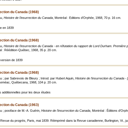
rrection du Canada (1968)
au,
Histoire de l'insurrection du Canada
, Montréal : Editions d'Orphée, 1968, 70 p. 16 cm.
ale en 1839
rrection du Canada (1968)
au,
Histoire de l'insurrection du Canada - en réfutation du rapport de Lord Durham. Première p
al : Réédition-Québec, 1968, 35 p. 20 cm.
a version de 1839
rrection du Canada (1968)
 ; par Sabrevois de Bleury ; Introd. par Hubert Aquin,
Histoire de l'insurrection du Canada - 
 Leméac, Québecana, 1968, 104 p. 20 cm.
s additionnelles pour les deux études
rrection du Canada (1963)
u ; postface de M.-A. Guérin,
Histoire de l'insurrection du Canada
, Montréal : Éditions d'Orph
a Revue du progrès, Paris, mai 1839. Réimprimé dans la Revue canadienne, Burlington, Vt., ju