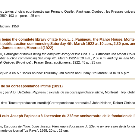
 ; textes choisis et présentés par Fernand Ouellet,
Papineau
, Québec : les Presses universit
958?, 103 p. : portr. ; 25 cm.
oduction: 1958
 being the complete library of late Hon. L. J. Papineau, the Manor House, Monteb
 at public auction commencing Saturday 4th. March 1922 at 10 a.m., 2.30 p.m. an
t. James street, Montreal (1922)
au,
Catalogue of books being the complete library of late Hon. L. J. Papineau, the Manor Hous
 public auction commencing Saturday 4th. March 1922 at 10 a.m., 2.30 p.m. and 8 p.m. and Mon
l
, Québec (Province) : Fraser Bros. auctioneers, 1922, 45 p. ; 23 cm.
ouv|Sur la couv.: Books on new Thursday 2nd March and Friday 3rd March 9 a.m. till 5 p.m
s de sa correspondance intime (1891)
u ; par A.D. DeCelles,
Papineau : extraits de sa correspondance intime
, Montréal : Typ. Geb
e titre: Toute reproduction interdite|Correspondance adressée à John Neilson, Robert Christ
 Louis Joseph Papineau à l'occasion du 23ème anniversaire de la fondation de l
au,
Discours de l'Hon. Louis Joseph Papineau à l'occasion du 23ème anniversaire de la fondati
imerie du journal "Le Pays", 1868, 20 p. ; 23 cm.