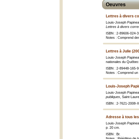
Oeuvres
Lettres à divers c
Louis-Joseph Papineau
Lettres à divers corr
ISBN : 2-89606-024-3 (
Notes : Comprend des 
Lettres à Julie (20
Louis-Joseph Papineau
nationales du Québec ;
ISBN : 2-89448-165-9 
Notes : Comprend un 
Louis-Joseph Papi
Louis-Joseph Papineau
publiques
, Saint-Laure
ISBN : 2-7621-2008-X 
Adresse à tous le
Louis-Joseph Papine
p. 20 cm.
ISBN : Br.
Notes : Réédition de l