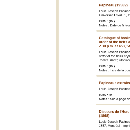
Papineau (1958?)
Louis-Joseph Papineau
Université Laval ; 1, 1
ISBN : (Br.)
Notes : Date de l'intr
Catalogue of books
order of the heirs
2.30 p.m. at 453, S
Louis-Joseph Papine
order of the heirs at
James street, Montrea
ISBN : (Br.)
Notes : Titre de la c
Papineau : extrait
Louis-Joseph Papinea
ISBN : Br
Notes : Sur la page d
Discours de l'Hon.
(1868)
Louis-Joseph Papine
1867
, Montréal : Impr