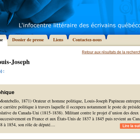
he
Dossier de presse
Liens
Contactez-nous
Retour aux résultats de la recher
ouis-Joseph
) :
phique
Montebello, 1871) Orateur et homme politique, Louis-Joseph Papineau entrepr
 carrière politique à travers laquelle il occupera notamment le poste de présid
islative du Canada-Uni (1815-1838). Militant contre le projet d’union des deux
e successivement en France et aux États-Unis de 1837 à 1845 puis revient au Can
48 à 1854, son rôle de député.
...
Lire la sui