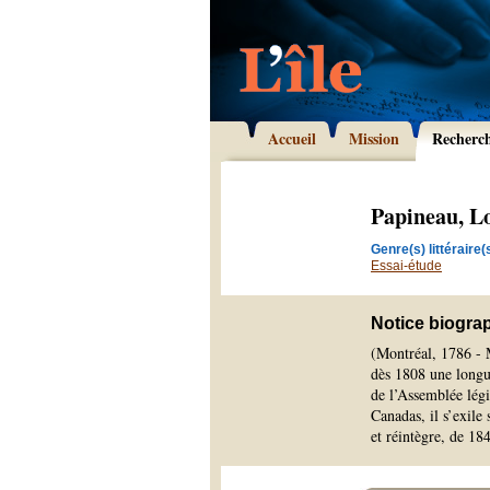
Accueil
Mission
Recherc
Papineau, L
Genre(s) littéraire(s
Essai-étude
Notice biogra
(Montréal, 1786 - 
dès 1808 une longue
de l’Assemblée lég
Canadas, il s’exil
et réintègre, de 18