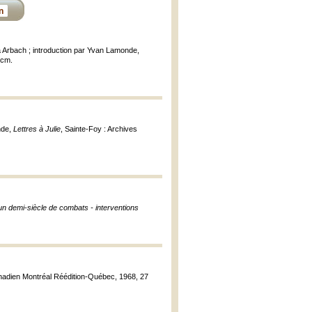
n
a Arbach ; introduction par Yvan Lamonde,
3 cm.
nde,
Lettres à Julie
, Sainte-Foy : Archives
n demi-siècle de combats - interventions
canadien Montréal Réédition-Québec, 1968, 27