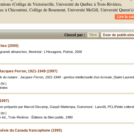
itutions (Collège de Victoriaville, Université du Québec à Trois-Rivières,
ec à Chicoutimi, Collège de Rosemont, Université McGill, Université Queen’s)
Lire la sui
Classé par :
Titre
Date de publicatio
hes (2000)
 grands dimanches
, Montréal : L'Hexagone, Poésie, 2000
 : Jacques Ferron, 1921-1949 (1997)
ils du notaire : Jacques Ferron, 1921-1949 - genèse intellectuelle d'un écrivain
, [Saint-Laurent
(br.)
index
1997)
tion préparée par Marcel Olscamp,
Gaspé-Mattempa
, Outremont : Lanctôt, PCL/Petite collecti
(br.)
 éd., Trois-Rivières : Éditions du Bien public, 1980
Poésie du Canada francophone (1995)