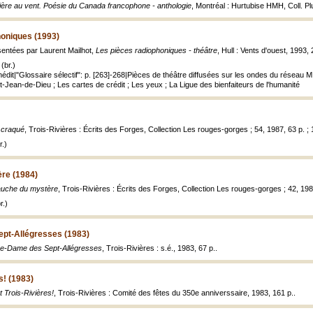
ière au vent. Poésie du Canada francophone - anthologie
, Montréal : Hurtubise HMH, Coll. P
honiques (1993)
entées par Laurent Mailhot,
Les pièces radiophoniques - théâtre
, Hull : Vents d'ouest, 1993,
(br.)
Inédit|"Glossaire sélectif": p. [263]-268|Pièces de théâtre diffusées sur les ondes du résea
t-Jean-de-Dieu ; Les cartes de crédit ; Les yeux ; La Ligue des bienfaiteurs de l'humanité
 craqué
, Trois-Rivières : Écrits des Forges, Collection Les rouges-gorges ; 54, 1987, 63 p. ;
.)
re (1984)
auche du mystère
, Trois-Rivières : Écrits des Forges, Collection Les rouges-gorges ; 42, 198
r.)
pt-Allégresses (1983)
re-Dame des Sept-Allégresses
, Trois-Rivières : s.é., 1983, 67 p..
s! (1983)
t Trois-Rivières!
, Trois-Rivières : Comité des fêtes du 350e anniverssaire, 1983, 161 p..