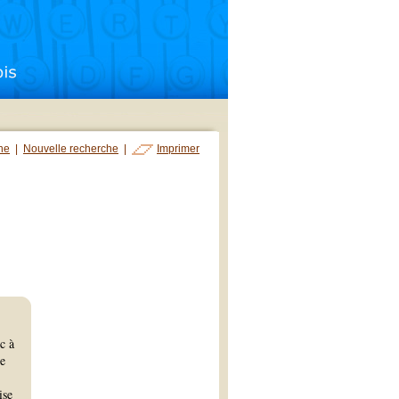
che
|
Nouvelle recherche
|
Imprimer
c à
de
ise