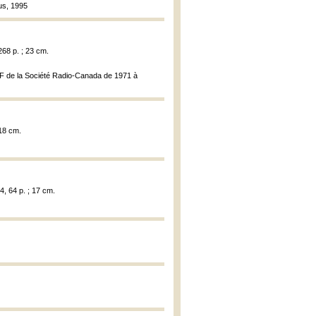
lus, 1995
 268 p. ; 23 cm.
u MF de la Société Radio-Canada de 1971 à
 18 cm.
4, 64 p. ; 17 cm.