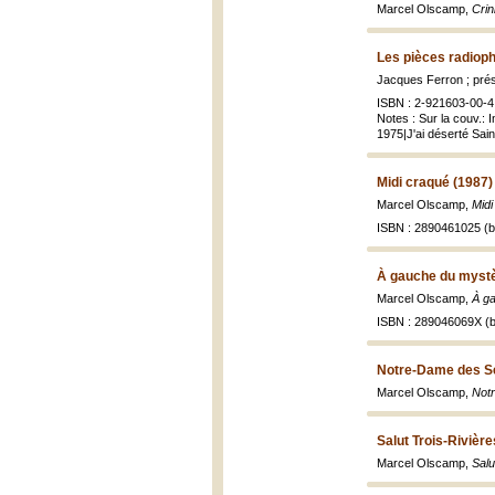
Marcel Olscamp,
Crin
Les pièces radiop
Jacques Ferron ; prés
ISBN : 2-921603-00-4 
Notes : Sur la couv.: 
1975|J'ai déserté Sain
Midi craqué (1987)
Marcel Olscamp,
Midi
ISBN : 2890461025 (br
À gauche du mystè
Marcel Olscamp,
À g
ISBN : 289046069X (b
Notre-Dame des Se
Marcel Olscamp,
Not
Salut Trois-Rivière
Marcel Olscamp,
Salu