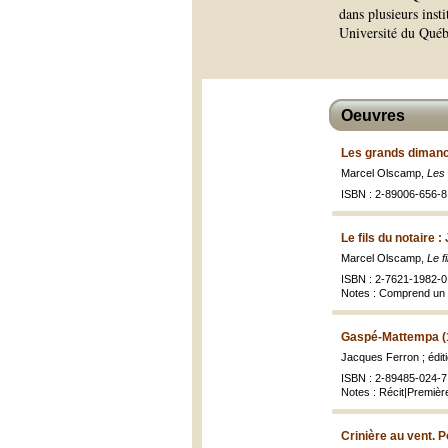
dans plusieurs inst
Université du Québ
Oeuvres
Les grands dimanc
Marcel Olscamp,
Les
ISBN : 2-89006-656-8
Le fils du notaire
Marcel Olscamp,
Le f
ISBN : 2-7621-1982-0 
Notes : Comprend un 
Gaspé-Mattempa (
Jacques Ferron ; édi
ISBN : 2-89485-024-7 
Notes : Récit|Première
Crinière au vent. 