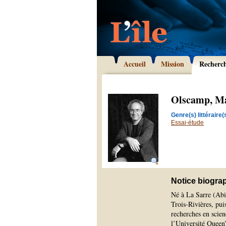
Accueil
Mission
Recherc
Olscamp, M
Genre(s) littéraire(s
Essai-étude
Notice biogra
Né à La Sarre (Abit
Trois-Rivières, pui
recherches en scien
l’Université Queen’