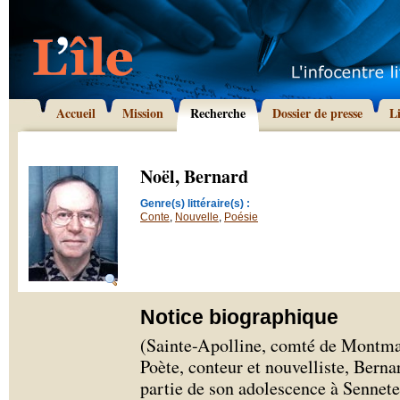
Accueil
Mission
Recherche
Dossier de presse
L
Noël, Bernard
Genre(s) littéraire(s) :
Conte
,
Nouvelle
,
Poésie
Notice biographique
(Sainte-Apolline, comté de Montma
Poète, conteur et nouvelliste, Bern
partie de son adolescence à Senneter