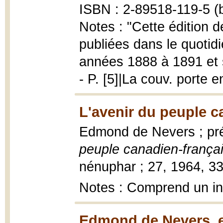
ISBN : 2-89518-119-5 (b
Notes : "Cette édition de
publiées dans le quotid
années 1888 à 1891 et so
- P. [5]|La couv. porte e
L'avenir du peuple c
Edmond de Nevers ; pr
peuple canadien-frança
nénuphar ; 27, 1964, 332 
Notes : Comprend un i
Edmond de Nevers, es