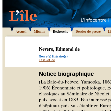
Accueil
Mission
Recherche
Dossier de presse
L
Nevers, Edmond de
Genre(s) littéraire(s) :
Essai-étude
Notice biographique
(La Baie-du-Febvre, Yamooka, 1862 
1906) Économiste et politologue, E
classiques au Séminaire de Nicolet. 
puis avocat en 1883. Peu intéressé pa
d'hôpitaux puis va s'établir en Euro