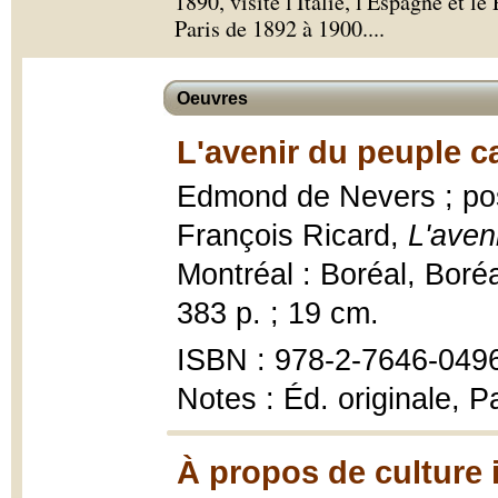
1890, visite l'Italie, l'Espagne et le
Paris de 1892 à 1900.
...
Oeuvres
L'avenir du peuple c
Edmond de Nevers ; post
François Ricard,
L'aven
Montréal : Boréal, Boré
383 p. ; 19 cm.
ISBN : 978-2-7646-0496
Notes : Éd. originale, P
À propos de culture i