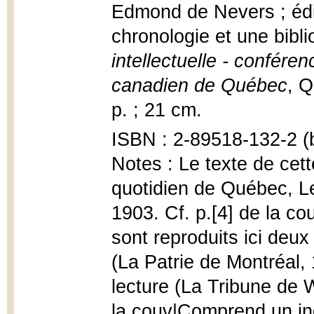
Edmond de Nevers ; édi
chronologie et une bibl
intellectuelle - conféren
canadien de Québec
, Q
p. ; 21 cm.
ISBN : 2-89518-132-2 (b
Notes : Le texte de cet
quotidien de Québec, Le 
1903. Cf. p.[4] de la co
sont reproduits ici deu
(La Patrie de Montréal
lecture (La Tribune de 
la couv|Comprend un i