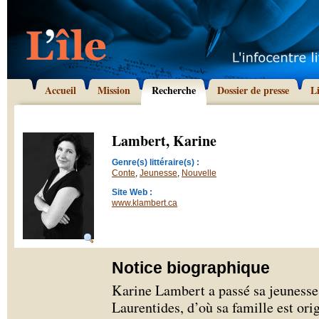
Accueil
Mission
Recherche
Dossier de presse
L
Lambert, Karine
Genre(s) littéraire(s) :
Conte
,
Jeunesse
,
Nouvelle
Site Web :
www.klambert.ca
Notice biographique
Karine Lambert a passé sa jeunesse 
Laurentides, d’où sa famille est ori