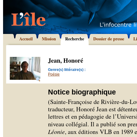
Accueil
Mission
Recherche
Dossier de presse
L
Jean, Honoré
Genre(s) littéraire(s) :
Poésie
Notice biographique
(Sainte-Françoise de Rivière-du-Lou
traducteur, Honoré Jean est détenteu
lettres et en pédagogie de l’Univers
niveau collégial. Il a publié son pr
Léonie
, aux éditions VLB en 1989 et