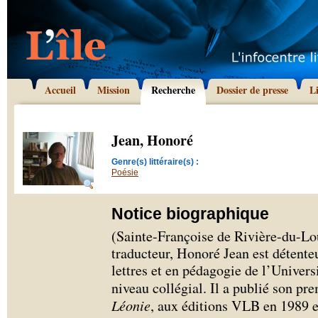
Accueil
Mission
Recherche
Dossier de presse
L
Jean, Honoré
Genre(s) littéraire(s) :
Poésie
Notice biographique
(Sainte-Françoise de Rivière-du-Lou
traducteur, Honoré Jean est détenteu
lettres et en pédagogie de l’Univers
niveau collégial. Il a publié son pr
Léonie
, aux éditions VLB en 1989 et