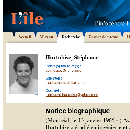
Accueil
Mission
Recherche
Dossier de presse
L
Hurtubise, Stéphanie
Genre(s) littéraire(s) :
Jeunesse
,
Scientifique
Site Web :
stephaniehurtubise.com
Courriel :
stephanie.hurtubise@yahoo.com
Notice biographique
(Montréal, le 13 janvier 1965 - ) Av
Hurtubise a étudié en ingénierie et