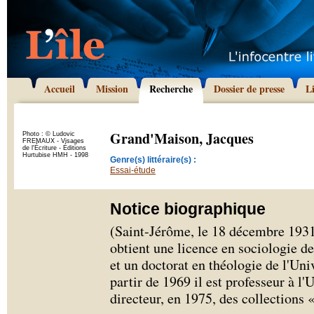
Accueil
Mission
Recherche
Dossier de presse
L
Grand'Maison, Jacques
Photo : © Ludovic
FREMAUX - Visages
de l'Écriture - Éditions
Hurtubise HMH - 1998
Genre(s) littéraire(s) :
Essai-étude
Notice biographique
(Saint-Jérôme, le 18 décembre 193
obtient une licence en sociologie d
et un doctorat en théologie de l'Un
partir de 1969 il est professeur à l'
directeur, en 1975, des collections