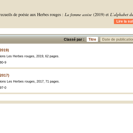
recueils de poésie aux Herbes rouges :
La femme assise
(2019) et
L’alphabet d
Lire la sui
Classé par :
Titre
Date de publicatio
2019)
itions Les Herbes rouges, 2019, 62 pages.
80-9
(2017)
itions Les Herbes rouges, 2017, 71 pages.
97-0