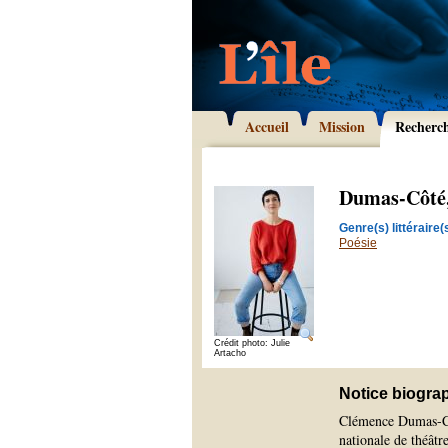
Accueil
Mission
Recherc
Dumas-Côté
Genre(s) littéraire(s
Poésie
Crédit photo: Julie
Artacho
Notice biogra
Clémence Dumas-Côt
nationale de théâtr