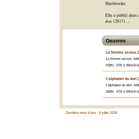
Sherbrooke.
Elle a publié deux 
don
(2017).
...
Oeuvres
La femme assise (
La femme assise
, éd
ISBN : 978-2-89419-6
L’alphabet du don 
L’alphabet du don
, éd
ISBN : 978-2-89419-5
Dernière mise à jour : 6 juillet 2026