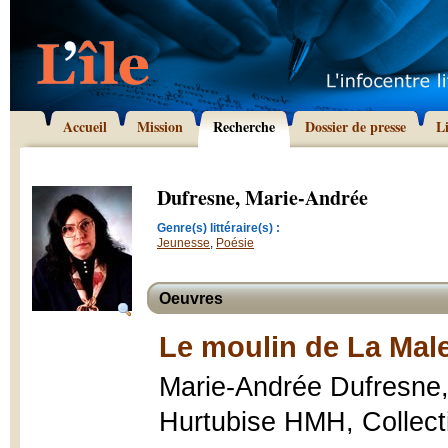
Accueil
Mission
Recherche
Dossier de presse
L
Dufresne, Marie-Andrée
Genre(s) littéraire(s) :
Jeunesse
,
Poésie
Oeuvres
Le moulin de La Mal
Marie-Andrée Dufresne
Hurtubise HMH, Collecti