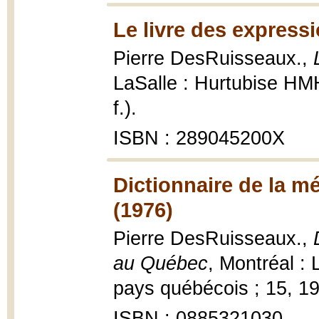
Le livre des express
Pierre DesRuisseaux.,
LaSalle : Hurtubise HMH,
f.).
ISBN : 289045200X
Dictionnaire de la m
(1976)
Pierre DesRuisseaux.,
au Québec
, Montréal :
pays québécois ; 15, 197
ISBN : 0885321030