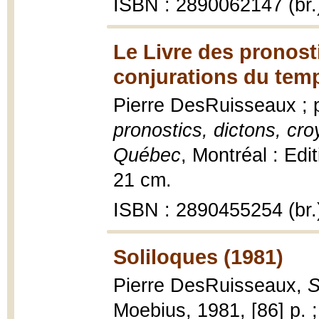
ISBN : 2890062147 (br.
Le Livre des pronost
conjurations du tem
Pierre DesRuisseaux ; p
pronostics, dictons, cr
Québec
, Montréal : Edi
21 cm.
ISBN : 2890455254 (br.
Soliloques (1981)
Pierre DesRuisseaux,
S
Moebius, 1981, [86] p. 