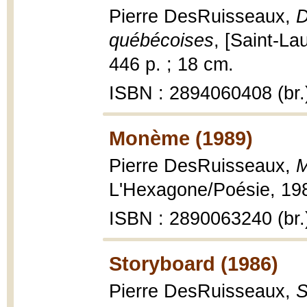
Pierre DesRuisseaux,
D
québécoises
, [Saint-La
446 p. ; 18 cm.
ISBN : 2894060408 (br.
Monème (1989)
Pierre DesRuisseaux,
M
L'Hexagone/Poésie, 1989,
ISBN : 2890063240 (br.
Storyboard (1986)
Pierre DesRuisseaux,
S