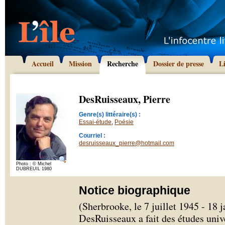
Accueil
Mission
Recherche
Dossier de presse
L
DesRuisseaux, Pierre
Genre(s) littéraire(s) :
Essai-étude
,
Poésie
Courriel :
desruisseaux_pierre@hotmail.com
Photo : © Michel
DUBREUIL 1980
Notice biographique
(Sherbrooke, le 7 juillet 1945 - 18 
DesRuisseaux a fait des études univ