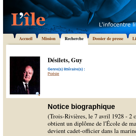
Accueil
Mission
Recherche
Dossier de presse
L
Désilets, Guy
Genre(s) littéraire(s) :
Poésie
Notice biographique
(Trois-Rivières, le 7 avril 1928 - 2
obtient un diplôme de l'École de m
devient cadet-officier dans la mari