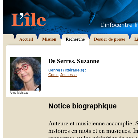
Accueil
Mission
Recherche
Dossier de presse
L
De Serres, Suzanne
Genre(s) littéraire(s) :
Conte
,
Jeunesse
Anne McIsaac
Notice biographique
Auteure et musicienne accomplie, 
histoires en mots et en musiques. In
rencontres ou les péripéties de ses 