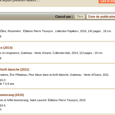
Lire la sui
Classé par :
Titre
Date de publicatio
Élise
, Rosemère : Éditions Pierre Tisseyre , collection Papillon+, 2016, 142 pages ; 18 cm.
9
e (2014)
s et vengeance
, Gatineau : Vents d'ouest, Collection Ado, 2014, 113 pages ; 19 cm.
8
 forêt blanche (2011)
strations, Éric Péladeau,
Peur bleue dans la forêt blanche
, Gatineau : Vents d'Ouest, 2011
10-3
de 7 à 9 ans
boomerang (2010)
e et l'effet boomerang
, Saint-Laurent :Éditions Pierre Tisseyre, 2010
63-5
s.