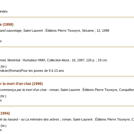
index
e (1998)
rand sauvetage
, Saint-Laurent : Éditions Pierre Tisseyre, Sésame ; 12, 1998
es
nnel
, Montréal : Hurtubise HMH, Collection Atout ; 16, 1997, 126 p. ; 19 cm.
(br.)
Policier|Roman|Pour les jeunes de 9 à 13 ans
 la mort d'un chat (1996)
 commença par la mort d'un chat - roman
, Saint-Laurent : Éditions Pierre Tisseyre, Conquêtes
(br.)
es
(1994)
ité du hasard - ou La mémoire des arbres ; roman
, Saint-Laurent : Éditions Pierre Tisseyre, 
(br.)
es