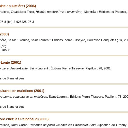
ise en lumière) (2006)
strations, Guadalupe Trejo,
Histoire sombre (mise en lumière)
, Montréal : Éditions du Phoenix, C
07-8 (br.)|2-923425-07-3
(2003)
père, un roc! - roman
, Saint-Laurent : Éditions Pierre Tisseyre, Collection Conquêtes ; 94, 2003
(br.)
 Humour
-Lente (2001)
orcière Verrue-Lente
, Saint-Laurent : Éditions Pierre Tisseyre, Papillon ; 78, 2001
s de 8 ans et plus
ultante en maléfices (2001)
e-Lente, consultante en maléfices
, Saint-Laurent : Éditions Pierre Tisseyre, Papillon ; 78, 20
s de 8 ans et plus
 vie chez les Painchaud (2000)
strations, Romi Caron,
Tranches de petite vie chez les Painchaud
, Saint-Alphonse-de-Granby : 