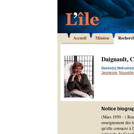
Accueil
Mission
Recherc
Daignault, C
Genre(s) littéraire(s
Jeunesse
,
Nouvelle
Notice biogra
(Mars 1950 - ) Roma
enseignement des la
qu'elle consacre à l
nationale du Canad