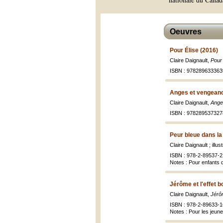
Oeuvres
Pour Élise (2016)
Claire Daignault,
Pour 
ISBN : 978289633363
Anges et vengeanc
Claire Daignault,
Ange
ISBN : 978289537327
Peur bleue dans la
Claire Daignault ; illu
ISBN : 978-2-89537-2
Notes : Pour enfants 
Jérôme et l'effet 
Claire Daignault,
Jérôm
ISBN : 978-2-89633-1
Notes : Pour les jeune