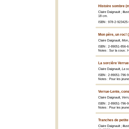
Histoire sombre (m
Claire Daignault ; illu
18 cm.
ISBN : 978-2-923425-
Mon père, un roc! 
Claire Daignault,
Mon 
ISBN : 2-89051-856-6 
Notes : Sur la couv.:
La sorcière Verrue
Claire Daignault,
La s
ISBN : 2-89051-796-9
Notes : Pour les jeune
Verrue-Lente, cons
Claire Daignault,
Verru
ISBN : 2-89051-796-9
Notes : Pour les jeune
Tranches de petite
Claire Daignault ; illu