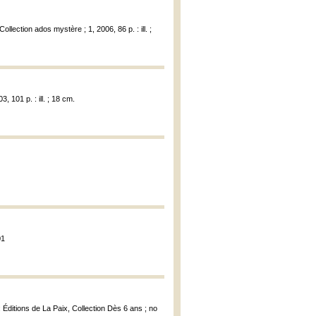
ollection ados mystère ; 1, 2006, 86 p. : ill. ;
, 101 p. : ill. ; 18 cm.
01
Éditions de La Paix, Collection Dès 6 ans ; no