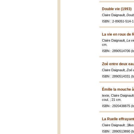
Double vie (1993)
Claire Daignault,
Doub
ISBN : 2-89051-514-1 
La vie en roux de 
Claire Daignault,
La v
cm.
ISBN : 2890514706 (br
Zoé entre deux ea
Claire Daignault,
Zoé 
ISBN : 2890514331 (br
Émilie la mouche à 
texte, Claire Daignault
coul. ; 21 cm.
ISBN : 2920438875 (br
La Ruelle effrayan
Claire Daignault ; [il
ISBN : 2890513890 (br