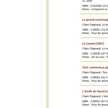
11, 2000
ISBN : 2-922565-14-9
Notes : Comprend un 
Le grand sauvetag
Claire Daignault,
Le g
ISBN : 2-89051-712-8
Notes : Pour les jeun
Le tunnel (1997)
Claire Daignault,
Le tu
ISBN : 2-89428-197-8 
Notes : Sur la couv.: 
Tout commença par
Claire Daignault,
Tout
ISBN : 2-89051-611-3 
Notes : Pour les jeun
L'invité du hasard 
Claire Daignault,
L'inv
ISBN : 2-89051-557-5 
Notes : Pour les jeun