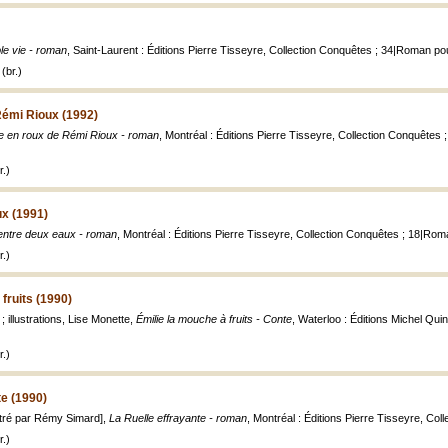
le vie - roman
, Saint-Laurent : Éditions Pierre Tisseyre, Collection Conquêtes ; 34|Roman po
(br.)
Rémi Rioux (1992)
ie en roux de Rémi Rioux - roman
, Montréal : Éditions Pierre Tisseyre, Collection Conquêtes 
.)
ux (1991)
entre deux eaux - roman
, Montréal : Éditions Pierre Tisseyre, Collection Conquêtes ; 18|Rom
.)
fruits (1990)
 ; illustrations, Lise Monette,
Émilie la mouche à fruits - Conte
, Waterloo : Éditions Michel Quinti
.)
te (1990)
lustré par Rémy Simard],
La Ruelle effrayante - roman
, Montréal : Éditions Pierre Tisseyre, Collec
.)