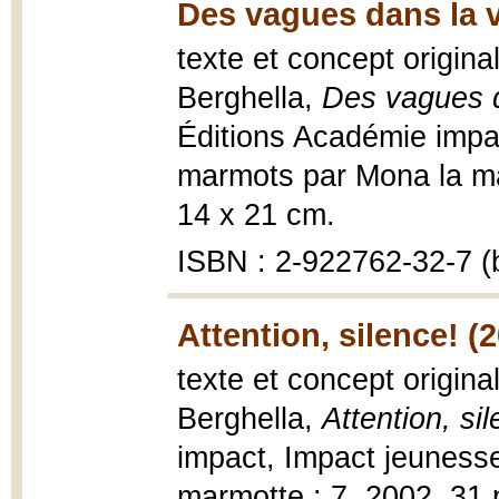
Des vagues dans la v
texte et concept origina
Berghella,
Des vagues d
Éditions Académie impa
marmots par Mona la marm
14 x 21 cm.
ISBN : 2-922762-32-7 (b
Attention, silence! (
texte et concept origina
Berghella,
Attention, si
impact, Impact jeuness
marmotte ; 7, 2002, 31 p.