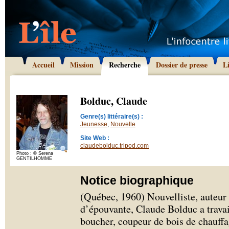
Accueil
Mission
Recherche
Dossier de presse
L
Bolduc, Claude
Genre(s) littéraire(s) :
Jeunesse
,
Nouvelle
Site Web :
claudebolduc.tripod.com
Photo : © Serena
GENTILHOMME
Notice biographique
(Québec, 1960) Nouvelliste, auteur d
d’épouvante, Claude Bolduc a travai
boucher, coupeur de bois de chauffa