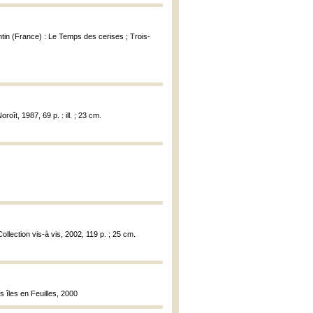
ntin (France) : Le Temps des cerises ; Trois-
oît, 1987, 69 p. : ill. ; 23 cm.
 Collection vis-à vis, 2002, 119 p. ; 25 cm.
s îles en Feuilles, 2000