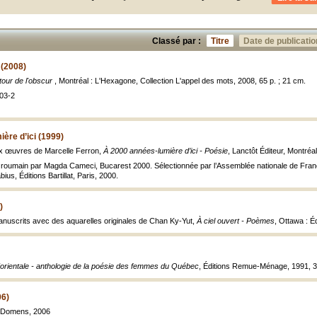
Classé par :
Titre
Date de publicatio
 (2008)
tour de l'obscur
, Montréal : L'Hexagone, Collection L'appel des mots, 2008, 65 p. ; 21 cm.
03-2
ère d’ici (1999)
 œuvres de Marcelle Ferron,
À 2000 années-lumière d’ici - Poésie
, Lanctôt Éditeur, Montréa
 roumain par Magda Cameci, Bucarest 2000. Sélectionnée par l’Assemblée nationale de Franc
us, Éditions Bartillat, Paris, 2000.
)
anuscrits avec des aquarelles originales de Chan Ky-Yut,
À ciel ouvert - Poèmes
, Ottawa : Éd
l'orientale - anthologie de la poésie des femmes du Québec
, Éditions Remue-Ménage, 1991, 3
06)
 : Domens, 2006