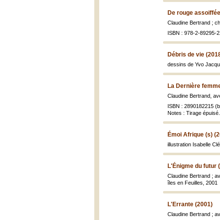
De rouge assoiffée
Claudine Bertrand ; c
ISBN : 978-2-89295-2
Débris de vie (201
dessins de Yvo Jacqui
La Dernière femme
Claudine Bertrand, av
ISBN : 2890182215 (br
Notes : Tirage épuisé.
Émoi Afrique (s) (
illustration Isabelle C
L'Énigme du futur 
Claudine Bertrand ; a
îles en Feuilles, 2001
L'Errante (2001)
Claudine Bertrand ; 