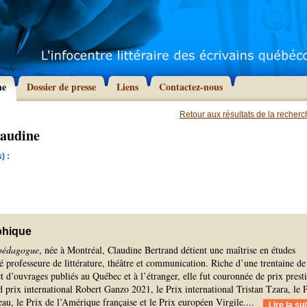
he
Dossier de presse
Liens
Contactez-nous
Retour aux résultats de la recher
laudine
) :
phique
 pédagogue
, née à Montréal, Claudine Bertrand détient une maîtrise en études
été professeure de littérature, théâtre et communication. Riche d’une trentaine de
et d’ouvrages publiés au Québec et à l’étranger, elle fut couronnée de prix presti
 prix international Robert Ganzo 2021, le Prix international Tristan Tzara, le 
u, le Prix de l’Amérique française et le Prix européen Virgile.
...
Lire la sui