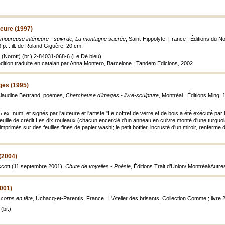
eure (1997)
amoureuse intérieure - suivi de, La montagne sacrée
, Saint-Hippolyte, France : Éditions du No
. : ill. de Roland Giguère; 20 cm.
(Noroît) (br.)|2-84031-068-6 (Le Dé bleu)
dition traduite en catalan par Anna Montero, Barcelone : Tandem Edicions, 2002
ges (1995)
Claudine Bertrand, poèmes,
Chercheuse d'images - livre-sculpture
, Montréal : Éditions Ming, 1
5 ex. num. et signés par l'auteure et l'artiste|"Le coffret de verre et de bois a été exécuté par
Feuille de crédit|Les dix rouleaux (chacun encerclé d'un anneau en cuivre monté d'une turquoi
mprimés sur des feuilles fines de papier washi; le petit boîtier, incrusté d'un miroir, renfe
(2004)
escott (11 septembre 2001),
Chute de voyelles - Poésie
, Éditions Trait d’Union/ Montréal/Autr
2001)
 corps en tête
, Uchacq-et-Parentis, France : L'Atelier des brisants, Collection Comme ; livre 2
(br.)