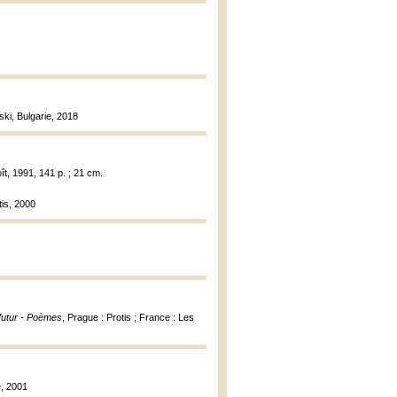
rski, Bulgarie, 2018
ît, 1991, 141 p. ; 21 cm.
tis, 2000
futur - Poèmes
, Prague : Protis ; France : Les
é, 2001