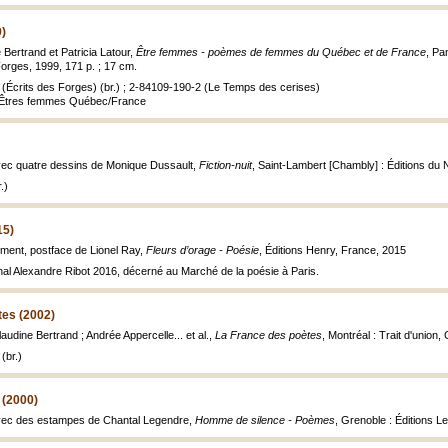
)
Bertrand et Patricia Latour,
Être femmes - poèmes de femmes du Québec et de France
, Pa
Forges, 1999, 171 p. ; 17 cm.
(Écrits des Forges) (br.) ; 2-84109-190-2 (Le Temps des cerises)
 : Êtres femmes Québec/France
avec quatre dessins de Monique Dussault,
Fiction-nuit
, Saint-Lambert [Chambly] : Éditions du Nor
.)
15)
Clément, postface de Lionel Ray,
Fleurs d’orage - Poésie
, Éditions Henry, France, 2015
onal Alexandre Ribot 2016, décerné au Marché de la poésie à Paris.
tes (2002)
laudine Bertrand ; Andrée Appercelle... et al.,
La France des poètes
, Montréal : Trait d'union,
(br.)
 (2000)
avec des estampes de Chantal Legendre,
Homme de silence - Poèmes
, Grenoble : Éditions Le