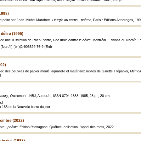
1998)
re peint par Jean-Michel Marchetti,
Liturgie du corps - poème
, Paris : Éditions Aencrages, 19
 délire (1995)
ec une illustration de Roch Plante,
Une main contre le délire
, Montréal : Éditions du Noroît ; P
Noroît) (br.)|2-903524-76-9 (Erti)
002)
vec des oeuvres de papier moulé, aquarelle et matériaux mixtes de Ginette Trépanier,
Mémoire
2
mory
, Outremont : NBJ, Auteur/e , ISSN 0704-1888, 1985, 28 p. ; 20 cm.
.)
o 165 de la Nouvelle barre du jour
nombre (2022)
bre - poésie
, Édition l’Hexagone, Québec, collection L’appel des mots, 2022
rivains (1988)