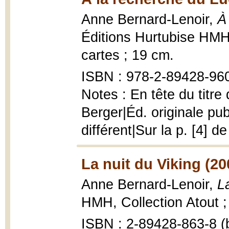
Anne Bernard-Lenoir,
À
Éditions Hurtubise HMH,
cartes ; 19 cm.
ISBN : 978-2-89428-960
Notes : En tête du titre
Berger|Éd. originale pu
différent|Sur la p. [4] d
La nuit du Viking (20
Anne Bernard-Lenoir,
L
HMH, Collection Atout ; 
ISBN : 2-89428-863-8 (b