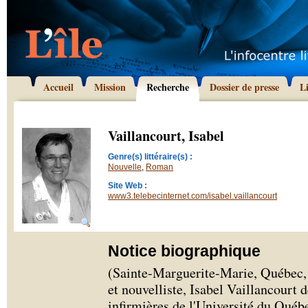
Accueil
Mission
Recherche
Dossier de presse
L
Vaillancourt, Isabel
Genre(s) littéraire(s) :
Nouvelle
,
Roman
Site Web :
www3.telebecinternet.com/isabel.vaillancourt
Notice biographique
(Sainte-Marguerite-Marie, Québec, 
et nouvelliste, Isabel Vaillancourt 
infirmières de l'Université du Qué