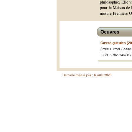
philosophie. Elle v
pour la Maison de la
mesure Première O
Oeuvres
Casse-gueules (20
Émilie Turmel,
Casse-
ISBN : 978292467117
Dernière mise à jour : 6 juillet 2026