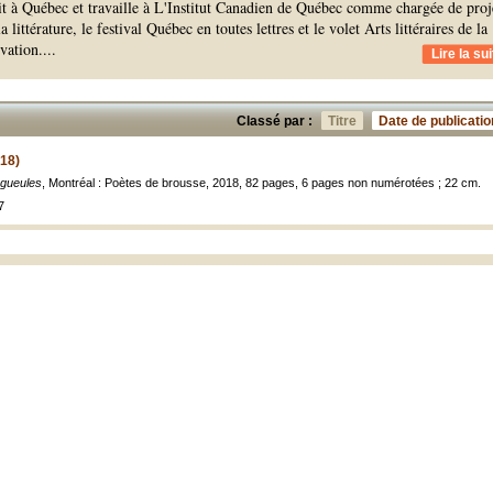
it à Québec et travaille à L'Institut Canadien de Québec comme chargée de proj
 littérature, le festival Québec en toutes lettres et le volet Arts littéraires de la
vation.
...
Lire la sui
Classé par :
Titre
Date de publicatio
18)
gueules
, Montréal : Poètes de brousse, 2018, 82 pages, 6 pages non numérotées ; 22 cm.
7