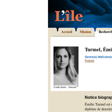
Accueil
Mission
Recherc
Turmel, Émi
Genre(s) littéraire(s
Poésie
Credit photo : Atwood
Notice biogra
Émilie Turmel est n
diplôme de deuxième