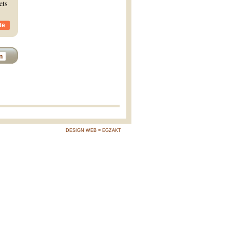
ets
te
n
DESIGN WEB = EGZAKT