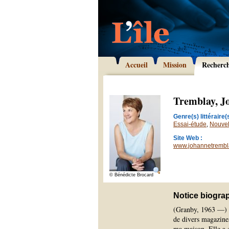
Accueil
Mission
Recherc
Tremblay, J
Genre(s) littéraire(s
Essai-étude
,
Nouvel
Site Web :
www.johannetrembl
© Bénédicte Brocard
Notice biogra
(Granby, 1963 —) J
de divers magazines
ma maison. Elle a 