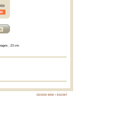
rtir
te
n
 pages ; 23 cm.
DESIGN WEB = EGZAKT