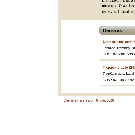
ainsi que
Texto I et
de textes littéraire
Oeuvres
Un mercredi comme 
Johanne Tremblay,
Un
ISBN : 978298152930
Troisième acte (20
Troisième acte
, Laval
ISBN : 978289827264
Dernière mise à jour : 6 juillet 2026