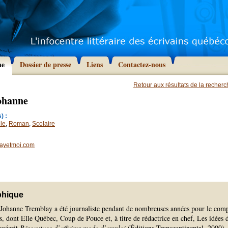
he
Dossier de presse
Liens
Contactez-nous
Retour aux résultats de la recher
ohanne
) :
le
,
Roman
,
Scolaire
ayetmoi.com
phique
ohanne Tremblay a été journaliste pendant de nombreuses années pour le com
, dont Elle Québec, Coup de Pouce et, à titre de rédactrice en chef, Les idées 
coécrit
Réseautage d’affaires mode d’emploi
(Éditions Transcontinental, 2000)