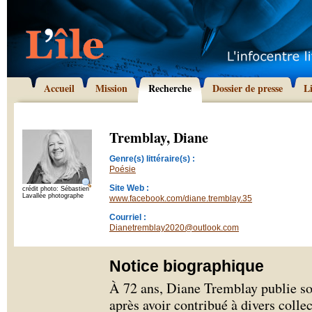
Accueil
Mission
Recherche
Dossier de presse
L
Tremblay, Diane
Genre(s) littéraire(s) :
Poésie
Site Web :
crédit photo: Sébastien
Lavallée photographe
www.facebook.com/diane.tremblay.35
Courriel :
Dianetremblay2020@outlook.com
Notice biographique
À 72 ans, Diane Tremblay publie so
après avoir contribué à divers collec