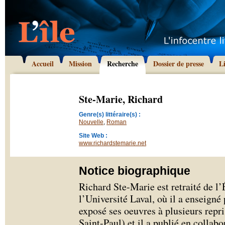
Accueil
Mission
Recherche
Dossier de presse
L
Ste-Marie, Richard
Genre(s) littéraire(s) :
Nouvelle
,
Roman
Site Web :
www.richardstemarie.net
Notice biographique
Richard Ste-Marie est retraité de l’
l’Université Laval, où il a enseigné 
exposé ses oeuvres à plusieurs rep
Saint-Paul) et il a publié en collab