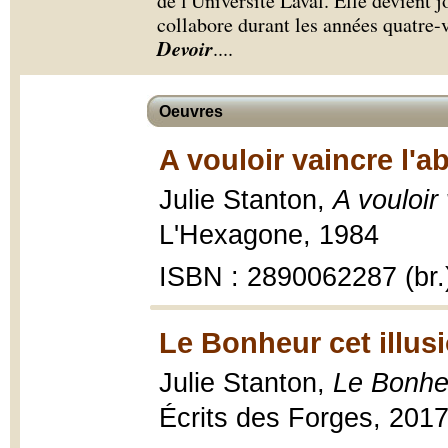
de l'Université Laval. Elle devient 
collabore durant les années quatre-
Devoir
.
...
Oeuvres
A vouloir vaincre l'a
Julie Stanton,
A vouloir
L'Hexagone, 1984
ISBN : 2890062287 (br.
Le Bonheur cet illus
Julie Stanton,
Le Bonheu
Écrits des Forges, 201