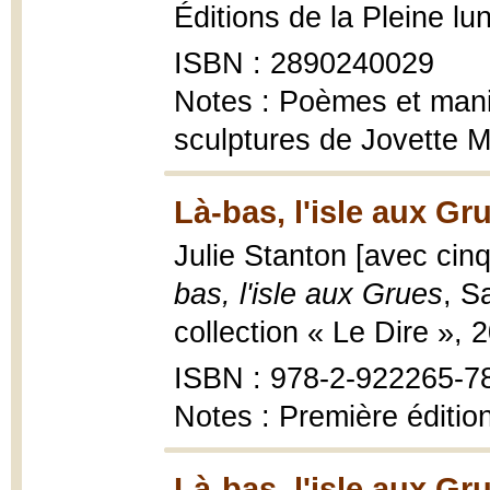
Éditions de la Pleine lu
ISBN : 2890240029
Notes : Poèmes et mani
sculptures de Jovette 
Là-bas, l'isle aux Gr
Julie Stanton [avec cin
bas, l'isle aux Grues
, S
collection « Le Dire », 
ISBN : 978-2-922265-7
Notes : Première éditio
Là-bas, l'isle aux Gr