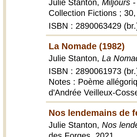
Julie Stanton,
Miljours 
Collection Fictions ; 30
ISBN : 2890063429 (br.
La Nomade (1982)
Julie Stanton,
La Noma
ISBN : 2890061973 (br.
Notes : Poème allégoriq
d'Andrée Veilleux-Coss
Nos lendemains de f
Julie Stanton,
Nos lend
des Forges, 2021