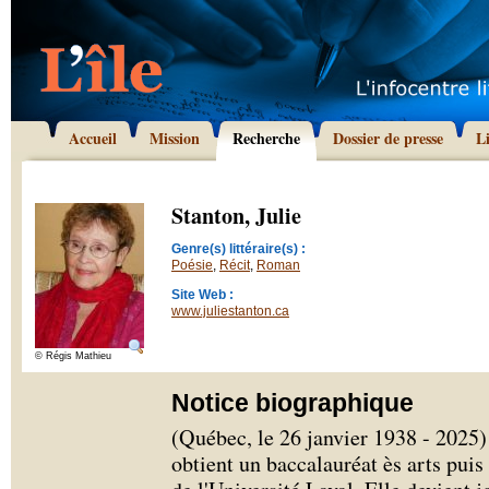
Accueil
Mission
Recherche
Dossier de presse
L
Stanton, Julie
Genre(s) littéraire(s) :
Poésie
,
Récit
,
Roman
Site Web :
www.juliestanton.ca
© Régis Mathieu
Notice biographique
(Québec, le 26 janvier 1938 - 2025)
obtient un baccalauréat ès arts pu