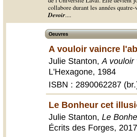
de l'Université Laval. Elle devient 
collabore durant les années quatre-
Devoir
.
...
Oeuvres
A vouloir vaincre l'a
Julie Stanton,
A vouloir
L'Hexagone, 1984
ISBN : 2890062287 (br.
Le Bonheur cet illus
Julie Stanton,
Le Bonheu
Écrits des Forges, 201