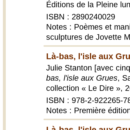
Éditions de la Pleine lu
ISBN : 2890240029
Notes : Poèmes et mani
sculptures de Jovette 
Là-bas, l'isle aux Gr
Julie Stanton [avec cin
bas, l'isle aux Grues
, S
collection « Le Dire », 
ISBN : 978-2-922265-7
Notes : Première éditio
Là-bas, l'isle aux Gr