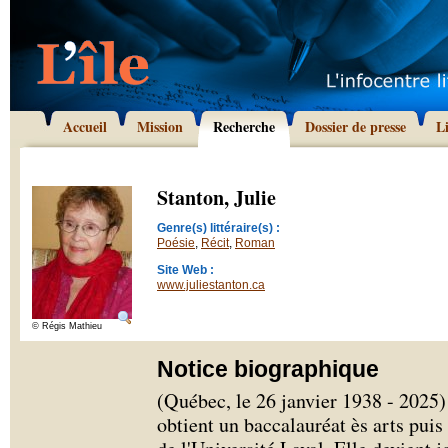
Accueil
Mission
Recherche
Dossier de presse
L
Stanton, Julie
Genre(s) littéraire(s) :
Poésie
,
Récit
,
Roman
Site Web :
www.juliestanton.ca
© Régis Mathieu
Notice biographique
(Québec, le 26 janvier 1938 - 2025)
obtient un baccalauréat ès arts pu