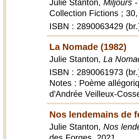
Julie Stanton,
Miljours 
Collection Fictions ; 30
ISBN : 2890063429 (br.
La Nomade (1982)
Julie Stanton,
La Noma
ISBN : 2890061973 (br.
Notes : Poème allégoriq
d'Andrée Veilleux-Coss
Nos lendemains de f
Julie Stanton,
Nos lend
des Forges, 2021