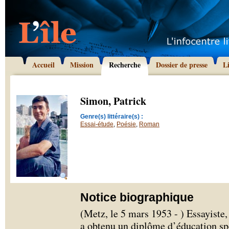
Accueil
Mission
Recherche
Dossier de presse
L
Simon, Patrick
Genre(s) littéraire(s) :
Essai-étude
,
Poésie
,
Roman
Notice biographique
(Metz, le 5 mars 1953 - ) Essayiste
a obtenu un diplôme d’éducation spé