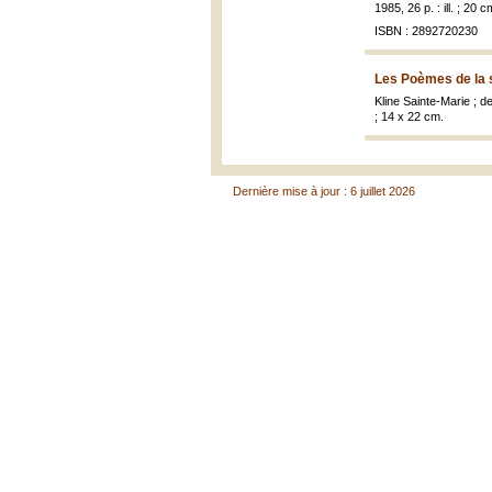
1985, 26 p. : ill. ; 20 c
ISBN : 2892720230
Les Poèmes de la 
Kline Sainte-Marie ; 
; 14 x 22 cm.
Dernière mise à jour : 6 juillet 2026