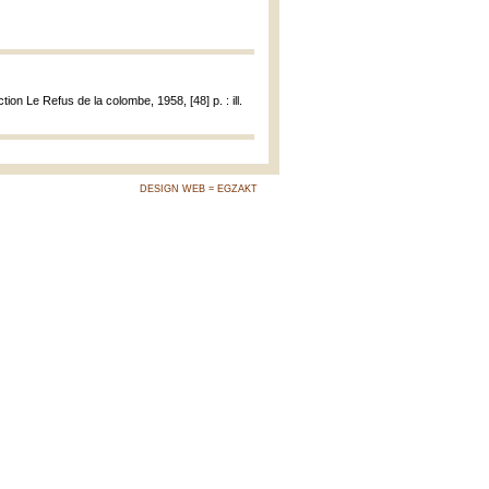
ction Le Refus de la colombe, 1958, [48] p. : ill.
DESIGN WEB = EGZAKT