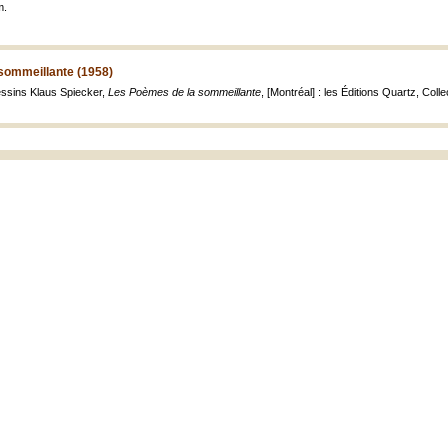
m.
sommeillante (1958)
dessins Klaus Spiecker,
Les Poèmes de la sommeillante
, [Montréal] : les Éditions Quartz, Colle