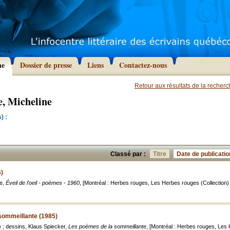
he
Dossier de presse
Liens
Contactez-nous
Retour aux résultats de la recher
e, Micheline
) :
Classé par :
Titre
Date de publicatio
6)
ie,
Éveil de l'oeil - poèmes - 1960
, [Montréal : Herbes rouges, Les Herbes rouges (Collection)
sommeillante (1985)
e ; dessins, Klaus Spiecker,
Les poèmes de la sommeillante
, [Montréal : Herbes rouges, Les 