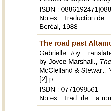
ISBN : 0886192471|08
Notes : Traduction de : 
Boréal, 1988
The road past Altamo
Gabrielle Roy ; translat
by Joyce Marshall.,
The
McClelland & Stewart, 
[2] p..
ISBN : 0771098561
Notes : Trad. de: La ro