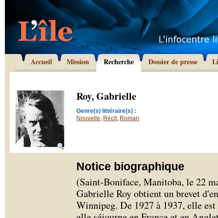
Accueil
Mission
Recherche
Dossier de presse
L
Roy, Gabrielle
Genre(s) littéraire(s) :
Nouvelle
,
Récit
,
Roman
Notice biographique
(Saint-Boniface, Manitoba, le 22 m
Gabrielle Roy obtient un brevet d'e
Winnipeg. De 1927 à 1937, elle est i
elle séjourne en France et en Anglete