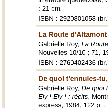
littérature québécoise, 
; 21 cm.
ISBN : 2920801058 (br.
La Route d'Altamont
Gabrielle Roy,
La Route
Nouvelles 10/10 ; 71, 1
ISBN : 2760402436 (br.
De quoi t'ennuies-tu,
Gabrielle Roy,
De quoi t
Ely ! Ely ! : récits
, Mont
express, 1984, 122 p. ;