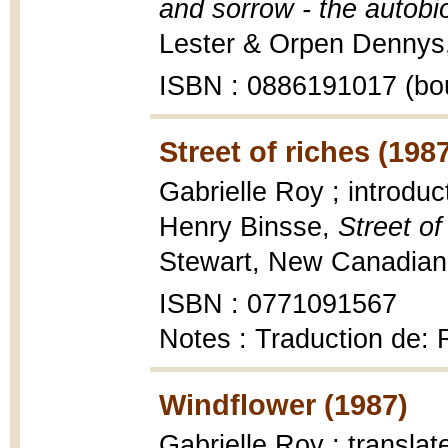
and sorrow - the autobi
Lester & Orpen Dennys, 
ISBN : 0886191017 (bo
Street of riches (198
Gabrielle Roy ; introduc
Henry Binsse,
Street of
Stewart, New Canadian l
ISBN : 0771091567
Notes : Traduction de:
Windflower (1987)
Gabrielle Roy ; translat