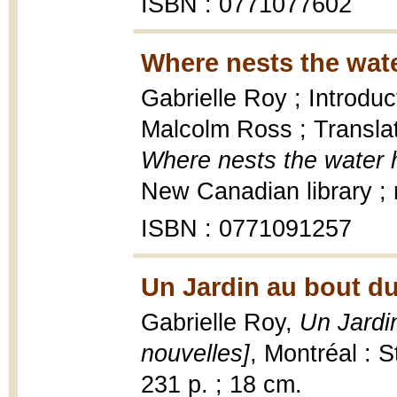
ISBN : 0771077602
Where nests the wate
Gabrielle Roy ; Introdu
Malcolm Ross ; Translat
Where nests the water 
New Canadian library ; 
ISBN : 0771091257
Un Jardin au bout d
Gabrielle Roy,
Un Jardi
nouvelles]
, Montréal : 
231 p. ; 18 cm.