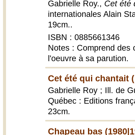
Gabrielle Roy.,
Cet été 
internationales Alain S
19cm..
ISBN : 0885661346
Notes : Comprend des c
l'oeuvre à sa parution.
Cet été qui chantait 
Gabrielle Roy ; Ill. de
Québec : Editions franç
23cm.
Chapeau bas (1980|1