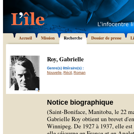
Accueil
Mission
Recherche
Dossier de presse
L
Roy, Gabrielle
Genre(s) littéraire(s) :
Nouvelle
,
Récit
,
Roman
Notice biographique
(Saint-Boniface, Manitoba, le 22 m
Gabrielle Roy obtient un brevet d'e
Winnipeg. De 1927 à 1937, elle est i
elle séjourne en France et en Anglete