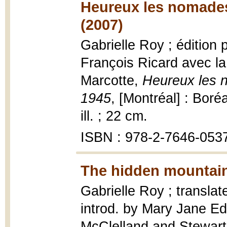
Heureux les nomades
(2007)
Gabrielle Roy ; édition 
François Ricard avec la
Marcotte,
Heureux les n
1945
, [Montréal] : Boré
ill. ; 22 cm.
ISBN : 978-2-7646-0537-
The hidden mountain
Gabrielle Roy ; transla
introd. by Mary Jane E
McClelland and Stewart,