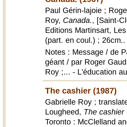
Paul Gérin-lajoie ; Rog
Roy,
Canada.
, [Saint-C
Editions Martinsart, Les 
(part. en coul.) ; 26cm..
Notes : Message / de Pau
géant / par Roger Gaudry
Roy ;... - L'éducation 
The cashier (1987)
Gabrielle Roy ; translat
Lougheed,
The cashier 
Toronto : McClelland an