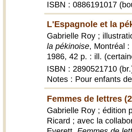
ISBN : 0886191017 (bo
L'Espagnole et la pé
Gabrielle Roy ; illustr
la pékinoise
, Montréal :
1986, 42 p. : ill. (certa
ISBN : 2890521710 (br.
Notes : Pour enfants de
Femmes de lettres (
Gabrielle Roy ; édition
Ricard ; avec la collab
Everett,
Femmes de lett