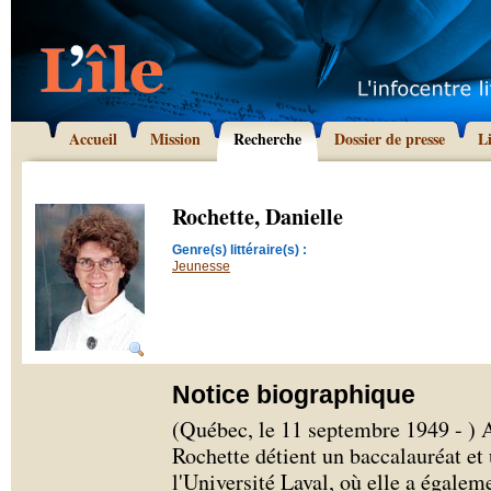
Accueil
Mission
Recherche
Dossier de presse
L
Rochette, Danielle
Genre(s) littéraire(s) :
Jeunesse
Notice biographique
(Québec, le 11 septembre 1949 - ) A
Rochette détient un baccalauréat et
l'Université Laval, où elle a égalem