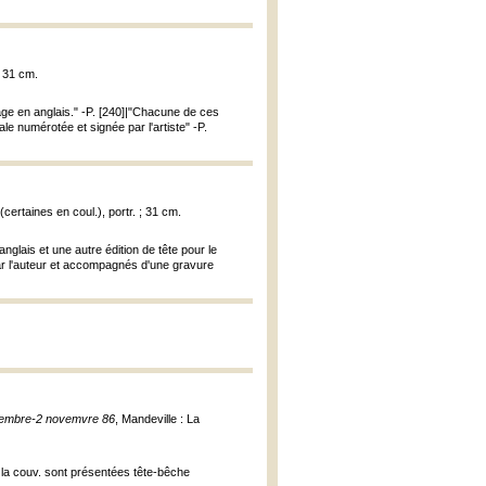
 ; 31 cm.
tirage en anglais." -P. [240]|"Chacune de ces
e numérotée et signée par l'artiste" -P.
. (certaines en coul.), portr. ; 31 cm.
 anglais et une autre édition de tête pour le
par l'auteur et accompagnés d'une gravure
eptembre-2 novemvre 86
, Mandeville : La
de la couv. sont présentées tête-bêche