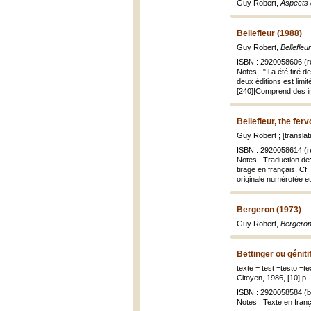
Guy Robert,
Aspects d
Bellefleur (1988)
Guy Robert,
Bellefleu
ISBN : 2920058606 (re
Notes : "Il a été tiré 
deux éditions est limi
[240]|Comprend des i
Bellefleur, the fer
Guy Robert ; [transla
ISBN : 2920058614 (re
Notes : Traduction de: 
tirage en français. C
originale numérotée et
Bergeron (1973)
Guy Robert,
Bergeron
Bettinger ou géniti
texte = test =testo =t
Citoyen, 1986, [10] p. :
ISBN : 2920058584 (br
Notes : Texte en franç