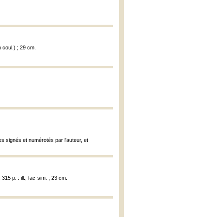
n coul.) ; 29 cm.
res signés et numérotés par l'auteur, et
15 p. : ill., fac-sim. ; 23 cm.