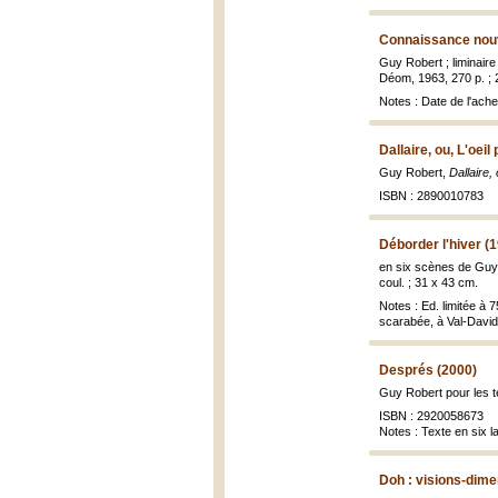
Connaissance nouve
Guy Robert ; liminai
Déom, 1963, 270 p. ; 
Notes : Date de l'ache
Dallaire, ou, L'oeil
Guy Robert,
Dallaire,
ISBN : 2890010783
Déborder l'hiver (
en six scènes de Guy 
coul. ; 31 x 43 cm.
Notes : Ed. limitée à
scarabée, à Val-David."
Després (2000)
Guy Robert pour les t
ISBN : 2920058673
Notes : Texte en six 
Doh : visions-dim