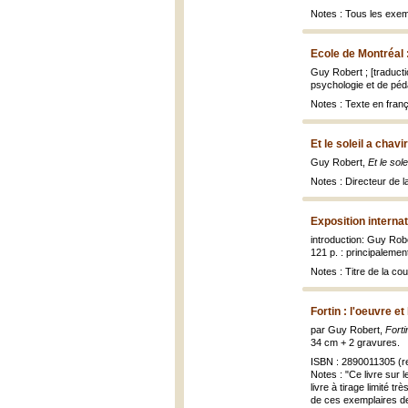
Notes : Tous les exemp
Ecole de Montréal 
Guy Robert ; [traduct
psychologie et de pédag
Notes : Texte en franç
Et le soleil a chavi
Guy Robert,
Et le sole
Notes : Directeur de l
Exposition interna
introduction: Guy Rob
121 p. : principalement
Notes : Titre de la co
Fortin : l'oeuvre e
par Guy Robert,
Forti
34 cm + 2 gravures.
ISBN : 2890011305 (r
Notes : "Ce livre sur 
livre à tirage limité 
de ces exemplaires de