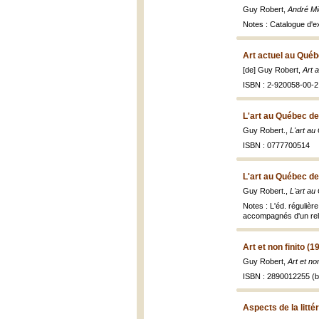
Guy Robert,
André Mi
Notes : Catalogue d'ex
Art actuel au Québ
[de] Guy Robert,
Art 
ISBN : 2-920058-00-2 
L'art au Québec de
Guy Robert.,
L'art a
ISBN : 0777700514
L'art au Québec de
Guy Robert.,
L'art a
Notes : L'éd. régulièr
accompagnés d'un reli
Art et non finito (1
Guy Robert,
Art et no
ISBN : 2890012255 (br
Aspects de la litt