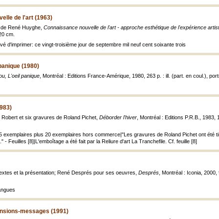
lle de l'art (1963)
re de René Huyghe,
Connaissance nouvelle de l'art - approche esthétique de l'expérience arti
20 cm.
vé d'imprimer: ce vingt-troisième jour de septembre mil neuf cent soixante trois
 panique (1980)
 ou, L'oeil panique
, Montréal : Editions France-Amérique, 1980, 263 p. : ill. (part. en coul.), port
1983)
Robert et six gravures de Roland Pichet,
Déborder l'hiver
, Montréal : Editions P.R.B., 1983, 1 
 75 exemplaires plus 20 exemplaires hors commerce|"Les gravures de Roland Pichet ont été tir
 - Feuilles [8]|L'emboîtage a été fait par la Reliure d'art La Tranchefile. Cf. feuille [8]
extes et la présentation; René Després pour ses oeuvres,
Després
, Montréal : Iconia, 2000, 
langues
ensions-messages (1991)