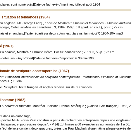
laires sont numérotés|Date de l'achevé d'imprimer: juillet et août 1964
: situation et tendances (1964)
ion anglaise, Mr. George Lach].,
Ecole de Montréal : situation et tendances - situation and tre
ogie, Collection Artistes canadiens ; 3, 1964, 150 p. : ill. (part. en coul.), portr. ; 22 cm.
ais et en anglais.|Texte réparti sur deux colonnes.|l.tà s.ns itam vico(7) 1964-10A ImàB
ré (1963)
il a chaviré
, Montréal : Librairie Déom, Poésie canadienne ; 2, 1963, 55 p. ; 22 cm.
a collection: Guy Robert|Date de l'achevé d'imprimer: le 30 mai 1963
tionale de sculpture contemporaine (1967)
ert,
Exposition internationale de sculpture contemporaine - International Exhibition of Contem
 des ill. ; 19 cm.
uv.: Sculpture|Texte français et anglais répartis sur deux colonnes
t l'homme (1982)
n : l'oeuvre et l'homme
, Montréal : Editions France-Amérique ; [Galerie L'Art français], 1982, 224 
el. dans un emboîtage)
le peintre M.-A. Fortin s'est construit à partir de recherches entreprises depuis une vingtai
très tôt épuisé, et poursuivies depuis". - P. [4]|Ed. limitée à 60 exemplaires numérotés de 1 
 l'éd. de luxe contient deux gravures, tirées par Paul Machnik d'une même plaque gravée des