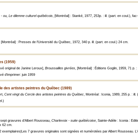
- ou, Le dilemne culturel québécois
, [Montréal] : Stanké, 1977, 253p. : ill. (part. en coul.), fac
, [Montréal] : Presses de l'Université du Québec, 1972, 340 p. ill. (part. en coul.) 24 cm.
es (1959)
avé original de Janine Leroux],
Broussailles givrées
, [Montréal] : Éditions Goglin, 1959, 71 p. : i
vé d'imprimer: juin 1959
le des artistes peintres du Québec (1989)
rt,
Cent vingt du Cercle des artistes peintres du Québec
, Montréal : Iconia, 1989, 255 p. : ill.
l.)
 sept gravures d'Albert Rousseau,
Charlevoix - suite québécoise
, Sainte-Adèle : Iconia : Edit
1 x 62 cm.
72 exemplaires|Les 7 gravures originales sont signées et numérotées par Albert Rousseau. L'écr