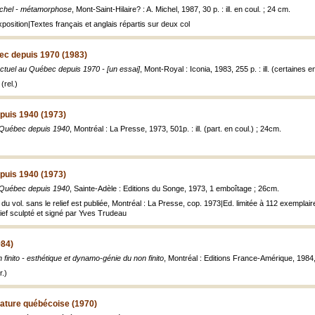
chel - métamorphose
, Mont-Saint-Hilaire? : A. Michel, 1987, 30 p. : ill. en coul. ; 24 cm.
position|Textes français et anglais répartis sur deux col
ec depuis 1970 (1983)
actuel au Québec depuis 1970 - [un essai]
, Mont-Royal : Iconia, 1983, 255 p. : ill. (certaines e
(rel.)
puis 1940 (1973)
u Québec depuis 1940
, Montréal : La Presse, 1973, 501p. : ill. (part. en coul.) ; 24cm.
puis 1940 (1973)
u Québec depuis 1940
, Sainte-Adèle : Editions du Songe, 1973, 1 emboîtage ; 26cm.
e du vol. sans le relief est publiée, Montréal : La Presse, cop. 1973|Ed. limitée à 112 exemplai
ef sculpté et signé par Yves Trudeau
984)
n finito - esthétique et dynamo-génie du non finito
, Montréal : Editions France-Amérique, 1984, 3
.)
érature québécoise (1970)