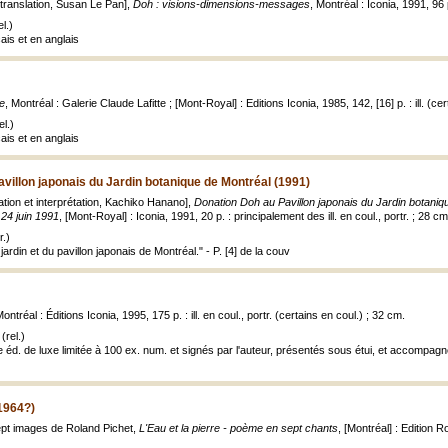
 translation, Susan Le Pan],
Doh : visions-dimensions-messages
, Montréal : Iconia, 1991, 96 p.
l.)
ais et en anglais
e
, Montréal : Galerie Claude Lafitte ; [Mont-Royal] : Editions Iconia, 1985, 142, [16] p. : ill. (cer
l.)
ais et en anglais
villon japonais du Jardin botanique de Montréal (1991)
tion et interprétation, Kachiko Hanano],
Donation Doh au Pavillon japonais du Jardin botaniqu
 24 juin 1991
, [Mont-Royal] : Iconia, 1991, 20 p. : principalement des ill. en coul., portr. ; 28 cm
.)
ardin et du pavillon japonais de Montréal." - P. [4] de la couv
Montréal : Éditions Iconia, 1995, 175 p. : ill. en coul., portr. (certains en coul.) ; 32 cm.
(rel.)
d. de luxe limitée à 100 ex. num. et signés par l'auteur, présentés sous étui, et accompagné
(1964?)
ept images de Roland Pichet,
L'Eau et la pierre - poème en sept chants
, [Montréal] : Edition R