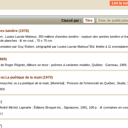
Lire la sui
Classé par :
Titre
Date de publicatio
ées lumière (1978)
ert ; Louise Lavoie-Maheux,
350 millions d'années lumière - septuor des années lumière et f
f. de planches : ill. en coul. ; 70 x 70 cm.
sentation par Guy Robert, sérigraphié par Louise Lavoie Maheux"|Ed. limitée à 11 exemplaire
1969)
 de Roger Régnier,
Ailleurs se tisse - poèmes à variantes mobiles
, Québec : Garneau, 1969, 1
ou La poétique de la main (1970)
umouchel, ou La poétique de la main
, [Montréal] : Presses de l'Université du Québec, Studio, 19
030X
1)
André Michel
, Laprairie : Éditions Broquet inc., Signatures, 1991, 108 p. : ill. (certaines en coul
.)
7)