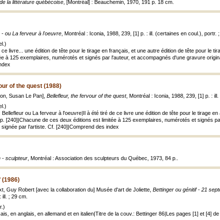
e la littérature québécoise
, [Montréal] : Beauchemin, 1970, 191 p. 18 cm.
r - ou La ferveur à l'oeuvre
, Montréal : Iconia, 1988, 239, [1] p. : ill. (certaines en coul.), portr.
l.)
de ce livre... une édition de tête pour le tirage en français, et une autre édition de tête pour le 
tée à 125 exemplaires, numérotés et signés par l'auteur, et accompagnés d'une gravure original
ndex
vour of the quest (1988)
tion, Susan Le Pan],
Bellefleur, the fervour of the quest
, Montréal : Iconia, 1988, 239, [1] p. : ill
l.)
Bellefleur ou La ferveur à l'oeuvre|Il à été tiré de ce livre une édition de tête pour le tirage en
f. p. [240]|Chacune de ces deux éditions est limitée à 125 exemplaires, numérotés et signés 
 signée par l'artiste. Cf. [240]|Comprend des index
 - sculpteur
, Montréal : Association des sculpteurs du Québec, 1973, 84 p..
f (1986)
ext, Guy Robert [avec la collaboration du] Musée d'art de Joliette,
Bettinger ou génitif - 21 s
 ill. ; 29 cm.
.)
ais, en anglais, en allemand et en italien|Titre de la couv.: Bettinger 86|Les pages [1] et [4] 