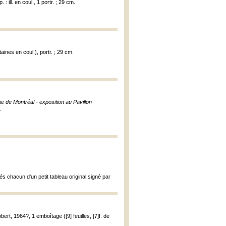
 : ill. en coul., 1 portr. ; 29 cm.
taines en coul.), portr. ; 29 cm.
e de Montréal - exposition au Pavillon
.
s chacun d'un petit tableau original signé par
obert, 1964?, 1 emboîtage ([9] feuilles, [7]f. de