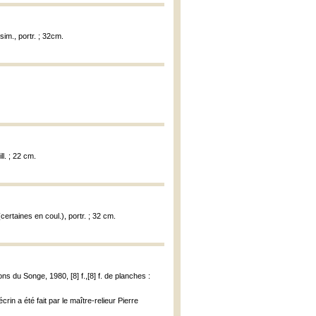
-sim., portr. ; 32cm.
ll. ; 22 cm.
 (certaines en coul.), portr. ; 32 cm.
ions du Songe, 1980, [8] f.,[8] f. de planches :
in a été fait par le maître-relieur Pierre