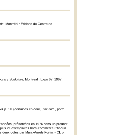
nds
, Montréal : Editions du Centre de
porary Sculpture
, Montréal : Expo 67, 1967,
p. : ill. (certaines en coul.), fac-sim., portr. ;
ne d'années, présentées en 1976 dans un premier
à 60, plus 21 exemplaires hors-commerce|Chacun
 deux côtés par Marc-Aurèle Fortin. - Cf. p.