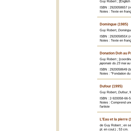
Guy Robert ; [English
ISBN : 2920058657 (re
Notes : Texte en franç
Domingue (1985)
Guy Robert,
Domingu
ISBN : 292005855X (re
Notes : Texte en franç
Donation Doh au Pa
Guy Robert ; [coordina
japonais du 23 mai au
ISBN : 2920058649 (br
Notes : "Fondation du j
Dufour (1995)
Guy Robert,
Dufour
, 
ISBN : 2-920058-66-5 
Notes : Comprend une é
l'artiste
L'Eau et la pierre 
de Guy Robert ; en s
pl. en coul.) ; 53 cm.