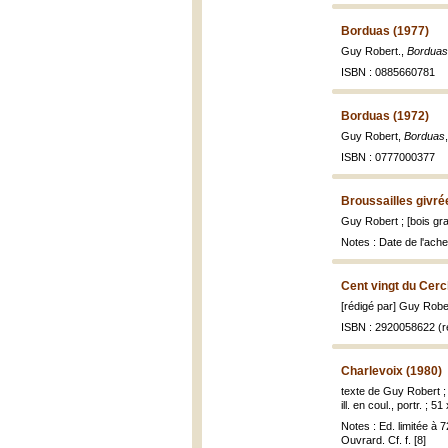
Borduas (1977)
Guy Robert.,
Borduas 
ISBN : 0885660781
Borduas (1972)
Guy Robert,
Borduas
ISBN : 0777000377
Broussailles givré
Guy Robert ; [bois gr
Notes : Date de l'ache
Cent vingt du Cerc
[rédigé par] Guy Robe
ISBN : 2920058622 (re
Charlevoix (1980)
texte de Guy Robert ;
ill. en coul., portr. ; 5
Notes : Ed. limitée à 
Ouvrard. Cf. f. [8]