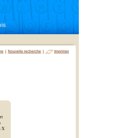
che
|
Nouvelle recherche
|
Imprimer
rt
n
s X