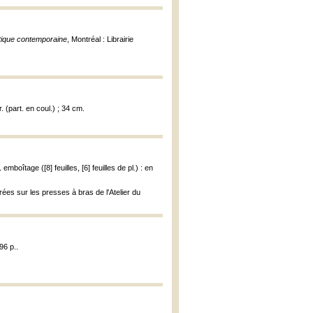
stique contemporaine
, Montréal : Librairie
r. (part. en coul.) ; 34 cm.
emboîtage ([8] feuilles, [6] feuilles de pl.) : en
ées sur les presses à bras de l'Atelier du
96 p..