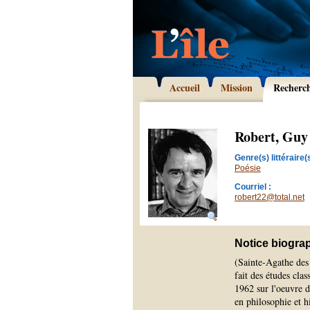
Accueil
Mission
Recherc
Robert, Guy
Genre(s) littéraire(s
Poésie
Courriel :
robert22@total.net
Notice biogra
(Sainte-Agathe des
fait des études cla
1962 sur l'oeuvre d
en philosophie et hi