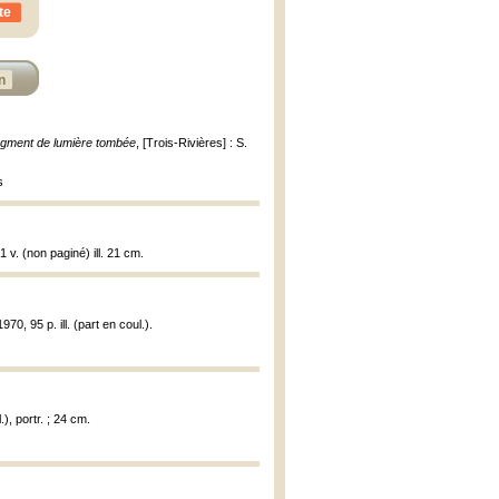
te
n
ragment de lumière tombée
, [Trois-Rivières] : S.
s
 v. (non paginé) ill. 21 cm.
70, 95 p. ill. (part en coul.).
.), portr. ; 24 cm.