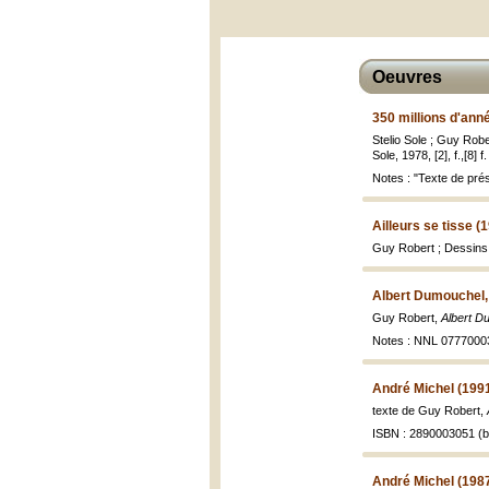
Oeuvres
350 millions d'ann
Stelio Sole ; Guy Rob
Sole, 1978, [2], f.,[8] 
Notes : "Texte de pré
Ailleurs se tisse (
Guy Robert ; Dessins
Albert Dumouchel, 
Guy Robert,
Albert D
Notes : NNL 077700
André Michel (199
texte de Guy Robert,
ISBN : 2890003051 (br
André Michel (198