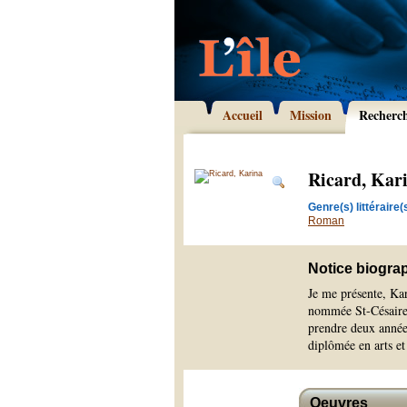
Accueil
Mission
Recherc
Ricard, Kar
Genre(s) littéraire(s
Roman
Notice biogra
Je me présente, Kar
nommée St-Césaire. 
prendre deux année
diplômée en arts et 
Oeuvres