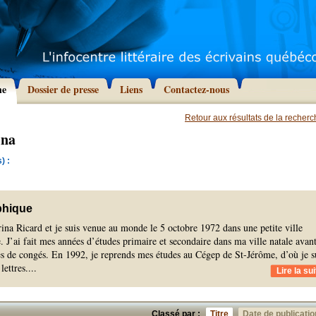
he
Dossier de presse
Liens
Contactez-nous
Retour aux résultats de la recher
ina
) :
phique
ina Ricard et je suis venue au monde le 5 octobre 1972 dans une petite ville
J’ai fait mes années d’études primaire et secondaire dans ma ville natale avan
s de congés. En 1992, je reprends mes études au Cégep de St-Jérôme, d’où je s
lettres.
...
Lire la sui
Classé par :
Titre
Date de publicatio