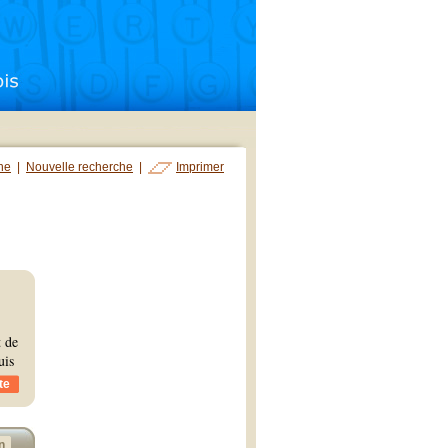
che
|
Nouvelle recherche
|
Imprimer
t de
uis
te
n