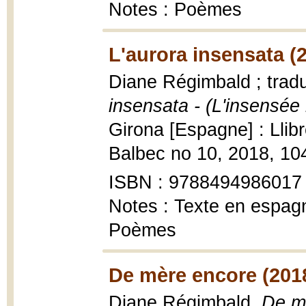
Notes : Poèmes
L'aurora insensata (
Diane Régimbald ; trad
insensata - (L'insensée
Girona [Espagne] : Llibr
Balbec no 10, 2018, 10
ISBN : 9788494986017
Notes : Texte en espagn
Poèmes
De mère encore (201
Diane Régimbald,
De m