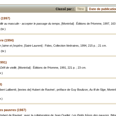
Classé par :
Titre
Date de publicatio
n (1997)
eillir au masculin - accepter le passage du temps
, [Montréal] : Éditions de l'Homme, 1997, 163
(br.)
ère (1994)
 j'aime et j'espère
, [Saint-Laurent] : Fides, Collection Itinéraires, 1994, 215 p. ; 21 cm.
(br.)
(1991)
Défi de vieillir
, [Montréal] : Éditions de l'Homme, 1991, 221 p. ; 23 cm.
r.)
8)
ert Laliberté, [textes de] Hubert de Ravinel ; préface de Guy Boulizon,
Au fil de l'âge
, Montréa
.)
des pauvres (1987)
Hubert de Ravinel ; avec la collaboration de Jean Ouellet,
Les Petits frères des pauvres
, [Mo