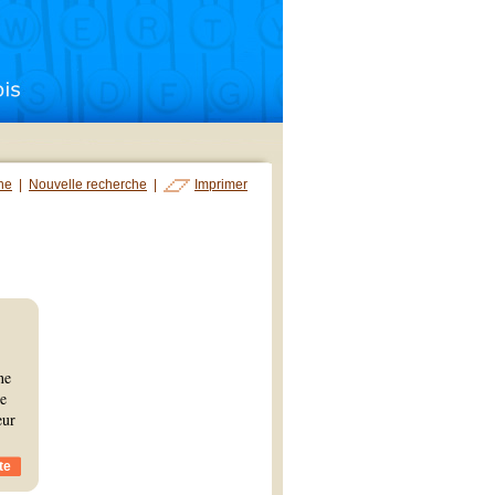
che
|
Nouvelle recherche
|
Imprimer
ne
me
eur
te