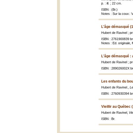
p. : ill. ; 22 cm.
ISBN : (Br.)
Notes : Sur la couv.:
L'âge démasqué (
Hubert de Ravinel ; 
ISBN : 2761900839 br
Notes : Ed. originale,
L'âge démasqué : a
Hubert de Ravinel ; p
ISBN : 289026002X br
Les enfants du bout
Hubert de Ravinel.,
Le
ISBN : 2760930394 br
Vieillir au Québec 
Hubert de Ravinel,
Vie
ISBN : Br.