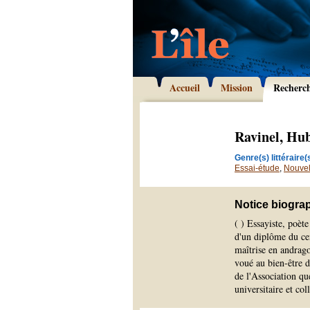
Accueil
Mission
Recherc
Ravinel, Hub
Genre(s) littéraire(s
Essai-étude
,
Nouvel
Notice biogra
( ) Essayiste, poèt
d'un diplôme du cen
maîtrise en andrag
voué au bien-être 
de l'Association qu
universitaire et co