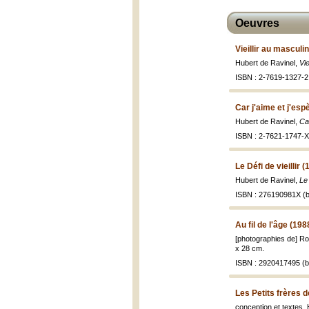
Oeuvres
Vieillir au masculi
Hubert de Ravinel,
Vi
ISBN : 2-7619-1327-2 
Car j'aime et j'esp
Hubert de Ravinel,
Car
ISBN : 2-7621-1747-X 
Le Défi de vieillir 
Hubert de Ravinel,
Le 
ISBN : 276190981X (b
Au fil de l'âge (198
[photographies de] Rob
x 28 cm.
ISBN : 2920417495 (br
Les Petits frères 
conception et textes, 