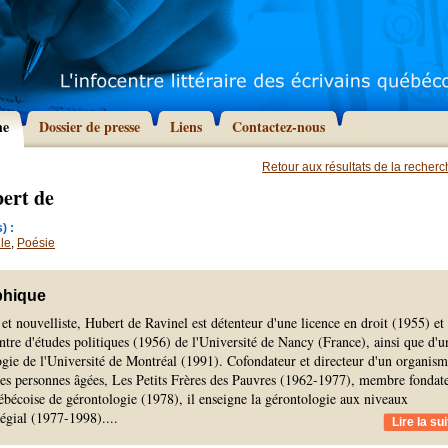
he
Dossier de presse
Liens
Contactez-nous
Retour aux résultats de la recher
ert de
) :
le
,
Poésie
phique
e et nouvelliste, Hubert de Ravinel est détenteur d'une licence en droit (1955) et
tre d'études politiques (1956) de l'Université de Nancy (France), ainsi que d'u
ogie de l'Université de Montréal (1991). Cofondateur et directeur d'un organis
des personnes âgées, Les Petits Frères des Pauvres (1962-1977), membre fondat
ébécoise de gérontologie (1978), il enseigne la gérontologie aux niveaux
llégial (1977-1998).
...
Lire la sui