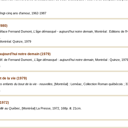
 Vingt-cinq ans d'amour, 1962-1987
1980)
préface Fernand Dumont,
L'âge démasqué - aujourd'hui notre demain
, Montréal : Editions de 
.
 Montréal: Quinze, 1979
ujourd'hui notre demain (1979)
réf. de Fernand Dumont.,
L'âge démasqué : aujourd'hui notre demain
, Montréal : Quinze, 1979
.
 de la vie (1979)
s enfants du bout de la vie - nouvelles
, [Montréal] : Leméac, Collection Roman québécois ; 33
.
(1972)
illir au Québec
, [Montréal] La Presse, 1972, 168p. ill. 21cm.