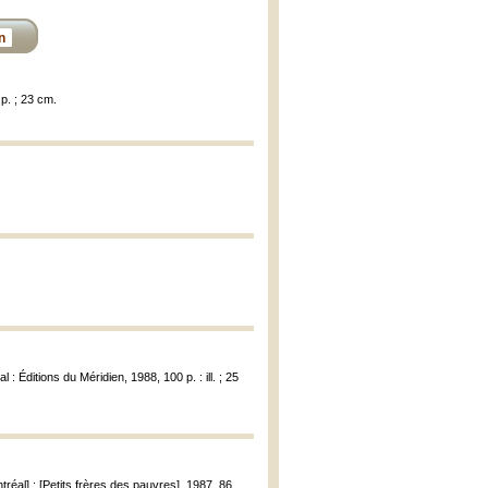
n
 p. ; 23 cm.
l : Éditions du Méridien, 1988, 100 p. : ill. ; 25
ntréal] : [Petits frères des pauvres], 1987, 86