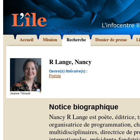
Accueil
Mission
Recherche
Dossier de presse
L
R Lange, Nancy
Genre(s) littéraire(s) :
Poésie
Jeanne Tétrault
Notice biographique
Nancy R Lange est poète, éditrice, tr
organisatrice de programmation, ch
multidisciplinaires, directrice de pr
internationales, présidente-fondatric